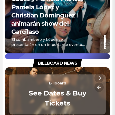
Pamela López y
Christian Domínguez
animarán show del
Garcilaso
El cumbiambero y López se
presentarán en un importante evento
deportivo, tal cual lo hizo Pamela
Franco para el equipo de Christian
Cueva, Cienciano. Esta ves, Garcilaso no
BILLBOARD NEWS
se queda atrás y se une a toda la
polémica. Te puede interesar Christian
Cueva llora arrepentido y hablará de
Pamela López en entrevista con
Billboard
Andrea Llosa: “Quiero […]
See Dates & Buy
Tickets