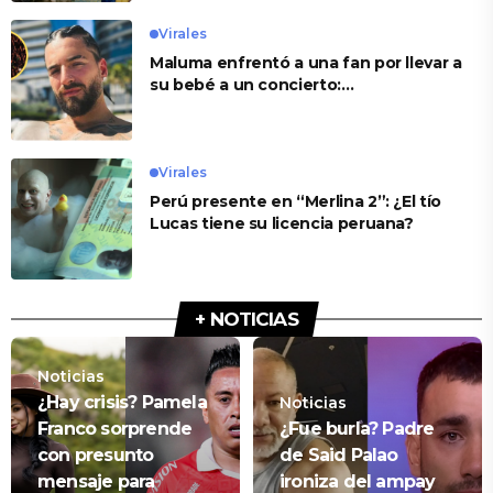
Virales
Maluma enfrentó a una fan por llevar a
su bebé a un concierto:
«Irresponsable»
Virales
Perú presente en “Merlina 2”: ¿El tío
Lucas tiene su licencia peruana?
+ NOTICIAS
Noticias
¿Hay crisis? Pamela
Noticias
Franco sorprende
¿Fue burla? Padre
con presunto
de Said Palao
mensaje para
ironiza del ampay