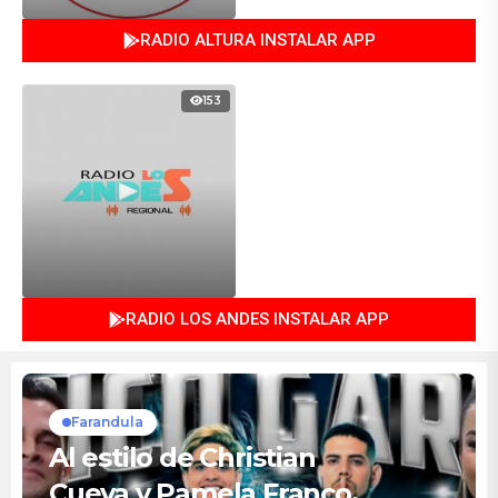
RADIO ALTURA INSTALAR APP
153
RADIO LOS ANDES INSTALAR APP
Farandula
Al estilo de Christian
Cueva y Pamela Franco,