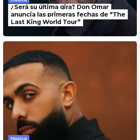
¿Será su última gira? Don Omar
anuncia las primeras fechas de “The
Last King World Tour”
Musica