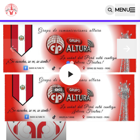
MENU
Play
65
Video