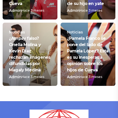
Cueva
de su hijo en yate
Admin
Admin
Hace 3 meses
Hace 3 meses
Noticias
Noticias
¿Ampay falso?
¿Pamela Franco se
Onelia Molina y
pone del lado de
Kevin Díaz
Pamela López? Esta
rechazan imágenes
es su inesperada
difundidas por
opinión sobre los
Magaly Medina
hijos de Cueva
Admin
Admin
Hace 3 meses
Hace 3 meses