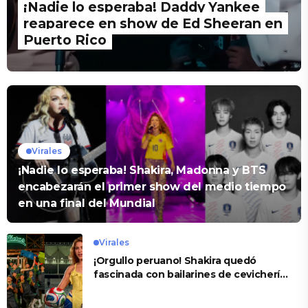
¡Nadie lo esperaba! Daddy Yankee
reaparece en show de Ed Sheeran en
Puerto Rico
Virales
¡Nadie lo esperaba! Shakira, Madonna y BTS
encabezarán el primer show del medio tiempo
en una final del Mundial
Virales
¡Orgullo peruano! Shakira quedó
fascinada con bailarines de cevichería
que recrearon su coreografía