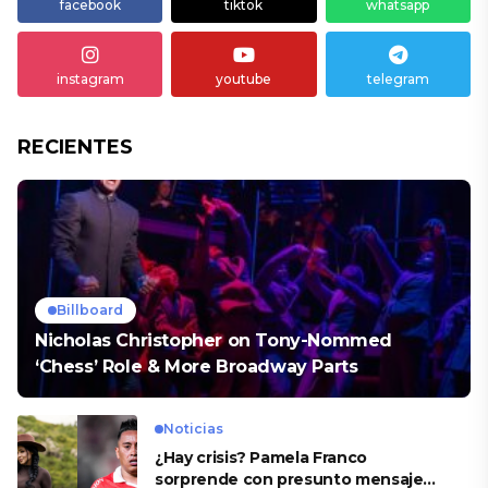
facebook
tiktok
whatsapp
instagram
youtube
telegram
RECIENTES
Billboard
Nicholas Christopher on Tony-Nommed
‘Chess’ Role & More Broadway Parts
Noticias
¿Hay crisis? Pamela Franco
sorprende con presunto mensaje