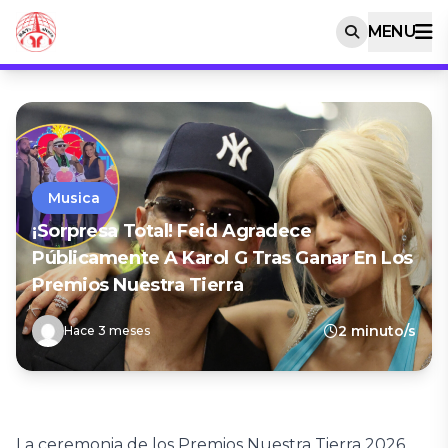
MENU
Musica
¡Sorpresa Total! Feid Agradece
Públicamente A Karol G Tras Ganar En Los
Premios Nuestra Tierra
2 minuto/s
Hace 3 meses
La ceremonia de los Premios Nuestra Tierra 2026