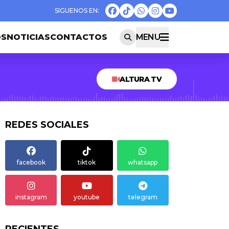
OS
NOTICIAS
CONTACTOS
MENU
ALTURA TV
REDES SOCIALES
facebook
tiktok
whatsapp
instagram
youtube
telegram