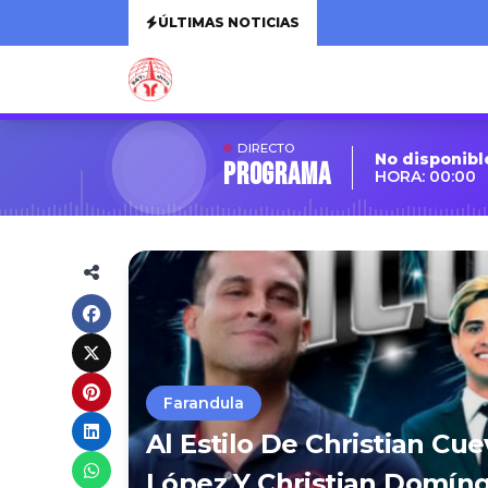
ÚLTIMAS NOTICIAS
DIRECTO
No disponibl
Programa
HORA: 00:00
Farandula
Al Estilo De Christian C
López Y Christian Domín