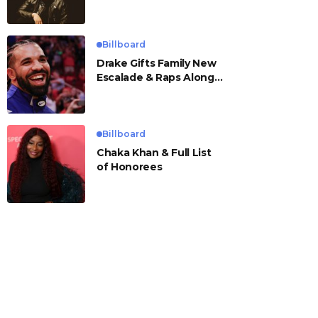
Billboard
Drake Gifts Family New
Escalade & Raps Along
to ‘Janice STFU’
Billboard
Chaka Khan & Full List
of Honorees