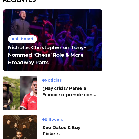
RECIENTES
Billboard
Nicholas Christopher on Tony-
Nommed ‘Chess’ Role & More
Broadway Parts
Noticias
¿Hay crisis? Pamela
Franco sorprende con
presunto mensaje para
Cueva
Billboard
See Dates & Buy
Tickets