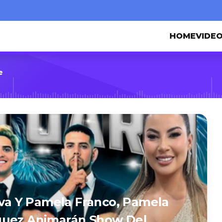
HOME
VIDE
e
ueva Y Pamela Franco, Pamela
guez Animarán Show Del