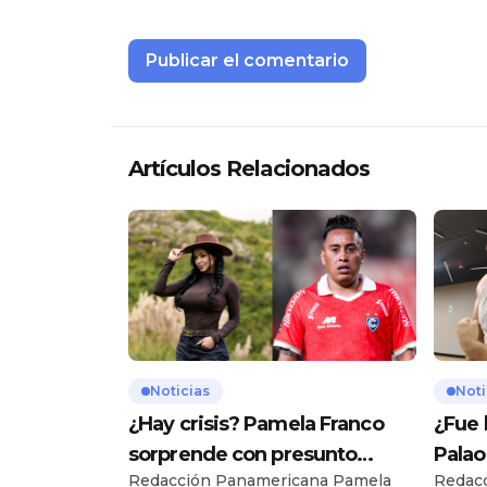
Artículos Relacionados
Noticias
Noti
¿Hay crisis? Pamela Franco
¿Fue 
sorprende con presunto
Palao
Redacción Panamericana Pamela
Redac
mensaje para Cueva
hijo 