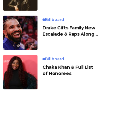
Billboard
Drake Gifts Family New
Escalade & Raps Along
to ‘Janice STFU’
Billboard
Chaka Khan & Full List
of Honorees