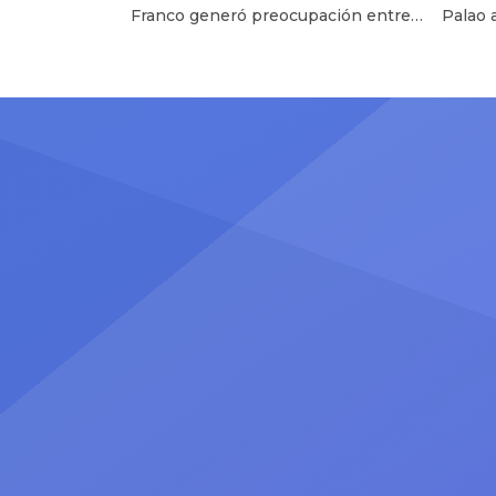
Franco generó preocupación entre
Palao 
sus seguidores tras compartir un
Alejan
reflexivo mensaje sobre el amor y
mejor 
las decepciones, publicación que
defend
apareció en medio de rumores
resuel
sobre una presunta crisis
bromea
sentimental con Christian Cueva. La
del yat
relación entre Pamela Franco y
Steve 
Christian Cueva volvió a generar
sobre 
especulaciones luego de que la
sentim
cantante compartiera un extenso
Said Pa
[…]