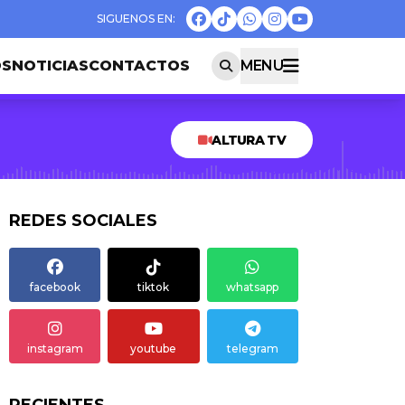
OS
NOTICIAS
CONTACTOS
MENU
ALTURA TV
REDES SOCIALES
facebook
tiktok
whatsapp
instagram
youtube
telegram