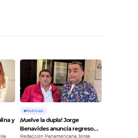
Noticias
lina y
¡Vuelve la dupla! Jorge
Benavides anuncia regreso
lia
Redacción Panamericana Jorge
r
de Carlos Álvarez a la