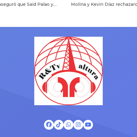
aseguró que Said Palao y
Molina y Kevin Díaz rechazaro
Magaly Medina
dra Baigorria atraviesan un
ampay difundido por “Magaly 
momento en su relación,
Firme” y aclararon que la vivi
ió que sus problemas se
mostrada no pertenece al mo
van en privado y sorprendió al
venezolano. Onelia Molina y 
r sobre el polémico episodio
Díaz decidieron responder
e junto a Mario Irivarren.
públicamente luego de las
Palao decidió pronunciarse
imágenes difundidas en el p
el actual momento
“Magaly TV: La Firme”, donde
ental que atraviesan su hijo,
insinuó que ambos habrían p
lao, […]
la […]