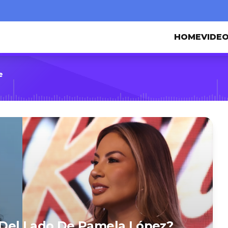
HOME
VIDE
e
Del Lado De Pamela López?