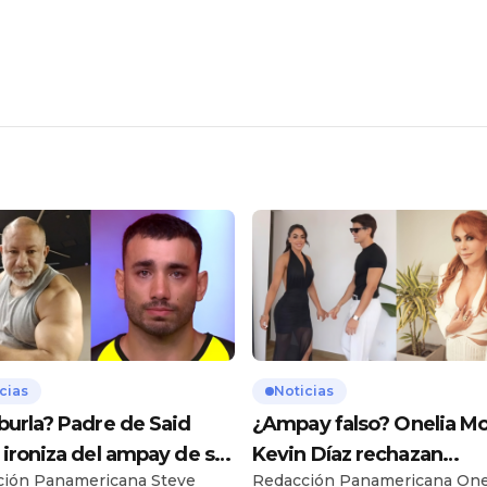
cias
Noticias
burla? Padre de Said
¿Ampay falso? Onelia Mo
 ironiza del ampay de su
Kevin Díaz rechazan
ción Panamericana Steve
Redacción Panamericana One
en yate
imágenes difundidas po