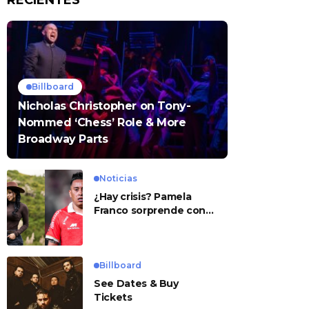
RECIENTES
Billboard
Nicholas Christopher on Tony-
Nommed ‘Chess’ Role & More
Broadway Parts
Noticias
¿Hay crisis? Pamela
Franco sorprende con
presunto mensaje para
Cueva
Billboard
See Dates & Buy
Tickets