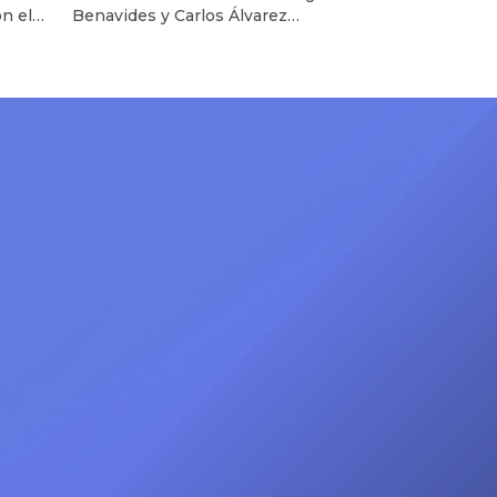
n el
Benavides y Carlos Álvarez
televisión
TV: La
emocionaron a sus seguidores al
enda
anunciar su la televisión y revivir sus
delo
icónicos personajes tras varios años
Kevin
Jorge Benavides sorprendió a sus
seguidores al confirmar el regreso
de Carlos Álvarez a la televisión
rograma
peruana, marcando así el esperado
 se
reencuentro de una de las duplas
asado
más recordadas del humor […]