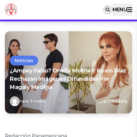
MENU
Noticias
¿Ampay Falso? Onelia Molina Y Kevin Díaz
Rechazan Imágenes Difundidas Por
Magaly Medina
2 minuto/s
Hace 3 meses
Redacción Panamericana