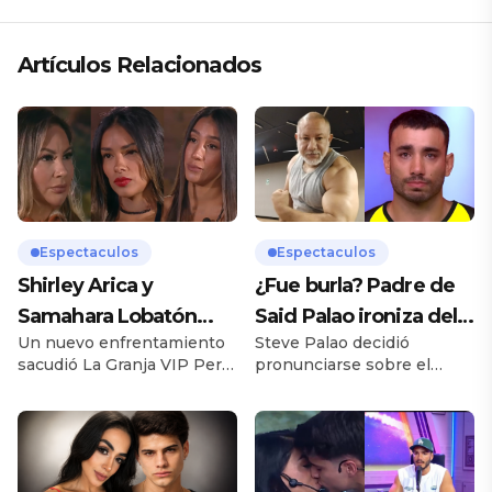
Artículos Relacionados
Espectaculos
Espectaculos
Shirley Arica y
¿Fue burla? Padre de
Samahara Lobatón
Said Palao ironiza del
Un nuevo enfrentamiento
Steve Palao decidió
confrontan a Pamela
ampay de su hijo en
sacudió La Granja VIP Perú
pronunciarse sobre el
López tras amenazar a
yate
durante la reciente jornada
actual momento
Pati Lorena en «La
de nominaciones, donde
sentimental que atraviesan
Pamela López terminó
su hijo, Said Palao, y
Granja Vip»
convirtiéndose en una de
Alejandra Baigorria, luego
las participantes más
de la polémica generada