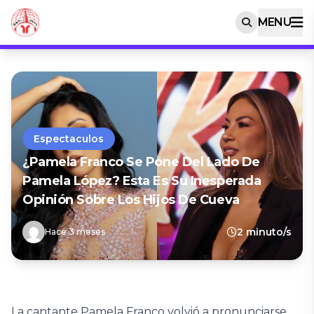
MENU
Espectaculos
¿Pamela Franco Se Pone Del Lado De
Pamela López? Esta Es Su Inesperada
Opinión Sobre Los Hijos De Cueva
2 minuto/s
Hace 3 meses
La cantante Pamela Franco volvió a pronunciarse