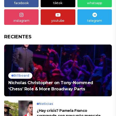
facebook
tiktok
whatsapp
instagram
youtube
telegram
RECIENTES
Billboard
Nicholas Christopher on Tony-Nommed
‘Chess’ Role & More Broadway Parts
Noticias
¿Hay crisis? Pamela Franco
sorprende con presunto mensaje