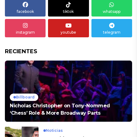
facebook
tiktok
whatsapp
instagram
youtube
telegram
RECIENTES
Billboard
Nicholas Christopher on Tony-Nommed
‘Chess’ Role & More Broadway Parts
Noticias