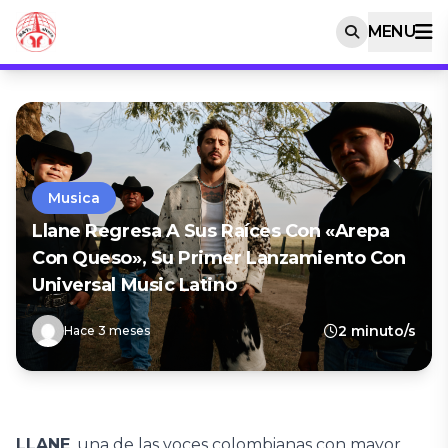
MENU
Musica
Llane Regresa A Sus Raíces Con «Arepa
Con Queso», Su Primer Lanzamiento Con
Universal Music Latino
2 minuto/s
Hace 3 meses
LLANE
, una de las voces colombianas con mayor