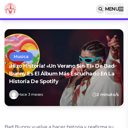
MENU
Musica
¡Hizo Historia! «Un Verano Sin Ti» De Bad
Bunny Es El Álbum Más Escuchado En La
Historia De Spotify
2 minuto/s
Hace 3 meses
Bad Bunny vuelve a hacer historia y reafirma su