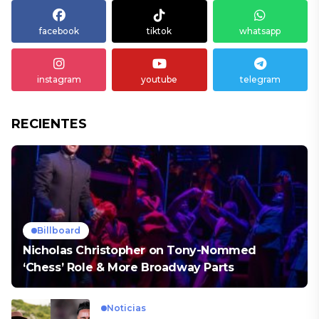
facebook
tiktok
whatsapp
instagram
youtube
telegram
RECIENTES
Billboard
Nicholas Christopher on Tony-Nommed
‘Chess’ Role & More Broadway Parts
Noticias