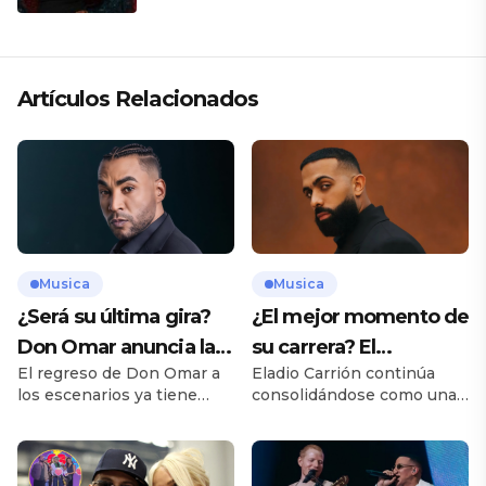
Artículos Relacionados
Musica
Musica
¿Será su última gira?
¿El mejor momento de
Don Omar anuncia las
su carrera? El
El regreso de Don Omar a
Eladio Carrión continúa
primeras fechas de
inesperado logro de
los escenarios ya tiene
consolidándose como una
“The Last King World
Eladio Carrión que
fecha oficial. El reconocido
de las figuras más
Tour”
está dando de qué
cantante urbano iniciará su
importantes del trap latino
nueva gira internacional
tras el exitoso debut de su
hablar en Billboard
“The Last King World Tour”
nuevo álbum “CORSA” en