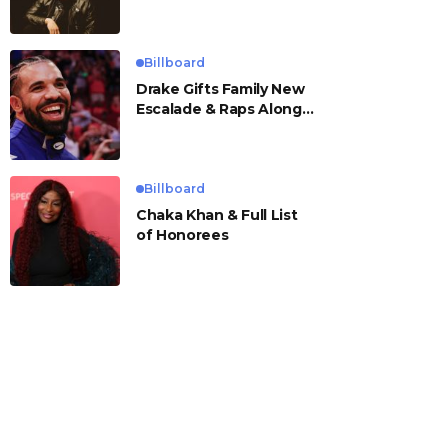
Billboard
Drake Gifts Family New
Escalade & Raps Along
to ‘Janice STFU’
Billboard
Chaka Khan & Full List
of Honorees