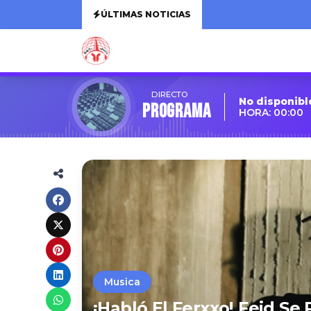
ÚLTIMAS NOTICIAS
DIRECTO
No disponibl
Programa
HORA: 00:00
Musica
¡Habló El Ferxxo! Feid Se