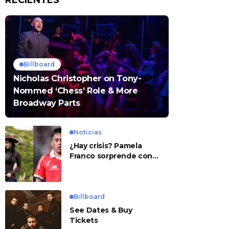
RECIENTES
Billboard
Nicholas Christopher on Tony-
Nommed ‘Chess’ Role & More
Broadway Parts
Noticias
¿Hay crisis? Pamela
Franco sorprende con
presunto mensaje para
Cueva
Billboard
See Dates & Buy
Tickets