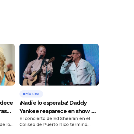
Musica
adece
¡Nadie lo esperaba! Daddy
ras
Yankee reaparece en show de
El concierto de Ed Sheeran en el
estra
Ed Sheeran en Puerto Rico
de los
Coliseo de Puerto Rico terminó
e la
convirtiéndose en una noche