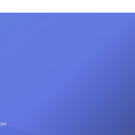
inolvidable para miles de asistentes
emotivo
gracias a la inesperada aparición de
 un
Daddy Yankee. El artista británico
or su
sorprendió a sus fanáticos al invitar
Rosa”.
al llamado “Big Boss” como invitado
ad?
especial durante una de las
ón tras
presentaciones de su gira “Loop
Tour”. […]
COM