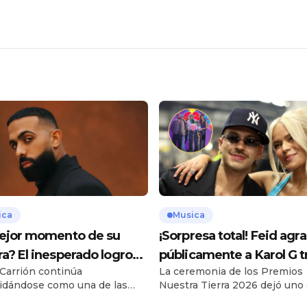
ica
Musica
ejor momento de su
¡Sorpresa total! Feid agr
ra? El inesperado logro
públicamente a Karol G t
 Carrión continúa
La ceremonia de los Premios
adio Carrión que está
ganar en los Premios Nu
idándose como una de las
Nuestra Tierra 2026 dejó uno 
 de qué hablar en
Tierra
s más importantes del trap
momentos más comentados d