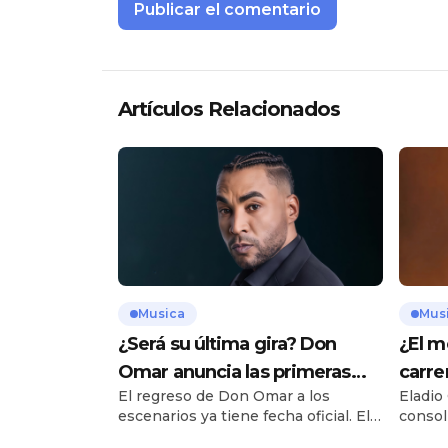
Artículos Relacionados
Musica
Mus
¿Será su última gira? Don
¿El m
Omar anuncia las primeras
carre
El regreso de Don Omar a los
Eladio
fechas de “The Last King
de El
escenarios ya tiene fecha oficial. El
consol
World Tour”
dando
reconocido cantante urbano iniciará
figura