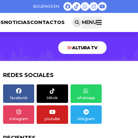
OS
NOTICIAS
CONTACTOS
MENU
ALTURA TV
REDES SOCIALES
facebook
tiktok
whatsapp
instagram
youtube
telegram