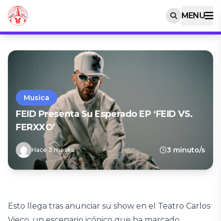
MENU
Musica
FEID Presenta Su Esperado EP ‘FEID VS.
FERXXO’
3 minuto/s
Hace 3 meses
Esto llega tras anunciar su show en el Teatro Carlos
Vieco, un escenario icónico que ha marcado