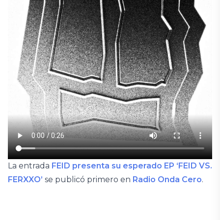
La entrada
FEID presenta su esperado EP ‘FEID VS.
FERXXO’
se publicó primero en
Radio Onda Cero
.