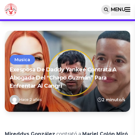
MENU
Musica
Exesposa De Daddy Yankee Contrata A
Abogada Del “Chapo Guzmán” Para
Enfrentar Al Cangri
2 minuto/s
Hace 2 años
Mireddys González
contrató a
Mariel Colón Miró
,