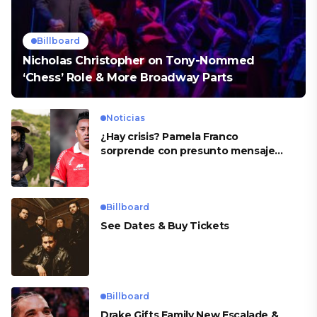
Billboard
Nicholas Christopher on Tony-Nommed
‘Chess’ Role & More Broadway Parts
Noticias
¿Hay crisis? Pamela Franco
sorprende con presunto mensaje
para Cueva
Billboard
See Dates & Buy Tickets
Billboard
Drake Gifts Family New Escalade &