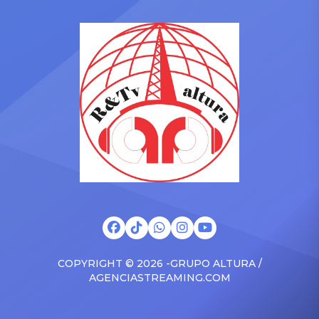
luego de que Feid
miles de asistentes gracias
sorprendiera al dedicarle
a la inesperada aparición
un emotivo mensaje a
de Daddy Yankee. El artista
Karol G tras recibir un
británico sorprendió a sus
importante
fanáticos al invitar al
reconocimiento por su
llamado “Big Boss” como
colaboración musical
invitado especial durante
“Verano Rosa”. Te puede
una de las presentaciones
interesar ¿Casualidad? Feid
de su gira “Loop Tour”. […]
sorprendió con publicación
tras video de Karol G […]
COPYRIGHT © 2026 -GRUPO ALTURA /
AGENCIASTREAMING.COM