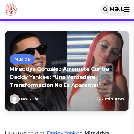
MENU
Musica
Mireddys González Arremete Contra
Daddy Yankee: “Una Verdadera
Transformación No Es Aparentar”
2 minuto/s
Hace 2 años
La aún esposa de
Daddy Yankee
,
Mireddys