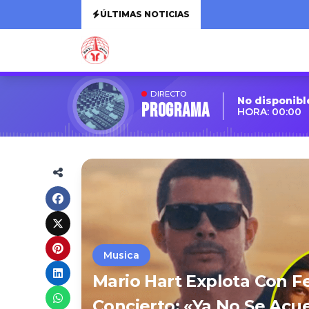
ÚLTIMAS NOTICIAS
DIRECTO
No disponibl
Programa
HORA: 00:00
Musica
Mario Hart Explota Con Fe
Concierto: «Ya No Se Acu