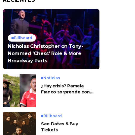
RECIENTES
Billboard
Nicholas Christopher on Tony-
Nommed ‘Chess’ Role & More
Broadway Parts
Noticias
¿Hay crisis? Pamela
Franco sorprende con
presunto mensaje para
Cueva
Billboard
See Dates & Buy
Tickets