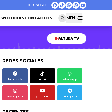
OS
NOTICIAS
CONTACTOS
MENU
ALTURA TV
REDES SOCIALES
facebook
tiktok
whatsapp
instagram
youtube
telegram