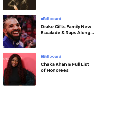
Billboard
Drake Gifts Family New
Escalade & Raps Along
to ‘Janice STFU’
Billboard
Chaka Khan & Full List
of Honorees