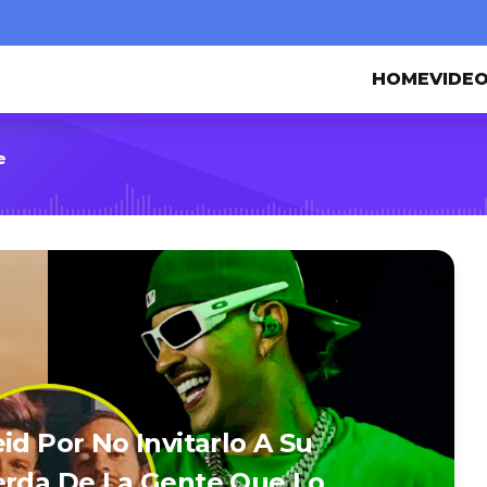
HOME
VIDE
e
id Por No Invitarlo A Su
erda De La Gente Que Lo