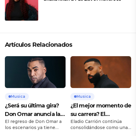
Artículos Relacionados
Musica
Musica
¿Será su última gira?
¿El mejor momento de
Don Omar anuncia las
su carrera? El
El regreso de Don Omar a
Eladio Carrión continúa
primeras fechas de
inesperado logro de
los escenarios ya tiene
consolidándose como una
“The Last King World
Eladio Carrión que
fecha oficial. El reconocido
de las figuras más