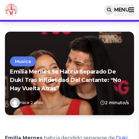
MENU
Musica
Emilia Mernes Se Habría Separado De
Duki Tras Infidelidad Del Cantante: “No
Hay Vuelta Atrás”
2 minuto/s
Hace 2 años
Emilia Mernes
habría decidido separarse de
Duki
,