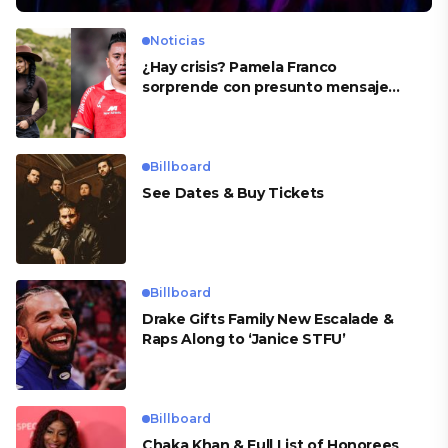
Noticias
¿Hay crisis? Pamela Franco
sorprende con presunto mensaje
para Cueva
Billboard
See Dates & Buy Tickets
Billboard
Drake Gifts Family New Escalade &
Raps Along to ‘Janice STFU’
Billboard
Chaka Khan & Full List of Honorees