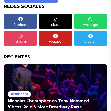
REDES SOCIALES
facebook
tiktok
whatsapp
instagram
youtube
telegram
RECIENTES
Billboard
Nicholas Christopher on Tony-Nommed
‘Chess’ Role & More Broadway Parts