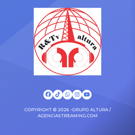
sorprendiera al dedicarle
a la inesperada aparición
un emotivo mensaje a
de Daddy Yankee. El artista
Karol G tras recibir un
británico sorprendió a sus
importante
fanáticos al invitar al
reconocimiento por su
llamado “Big Boss” como
colaboración musical
invitado especial durante
“Verano Rosa”. Te puede
una de las presentaciones
interesar ¿Casualidad? Feid
de su gira “Loop Tour”. […]
sorprendió con publicación
tras video de Karol G […]
COPYRIGHT © 2026 -GRUPO ALTURA /
AGENCIASTREAMING.COM