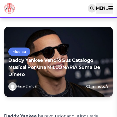
MENU
Musica
Daddy Yankee Vendió Sus Catalogo
Musical Por Una MILLONARIA Suma De
Dinero
2 minuto/s
Hace 2 años
Daddy Yankee
ha revolucionado la industria