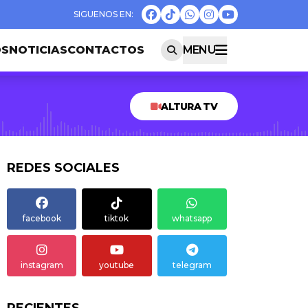
OS
NOTICIAS
CONTACTOS
MENU
ALTURA TV
REDES SOCIALES
facebook
tiktok
whatsapp
instagram
youtube
telegram