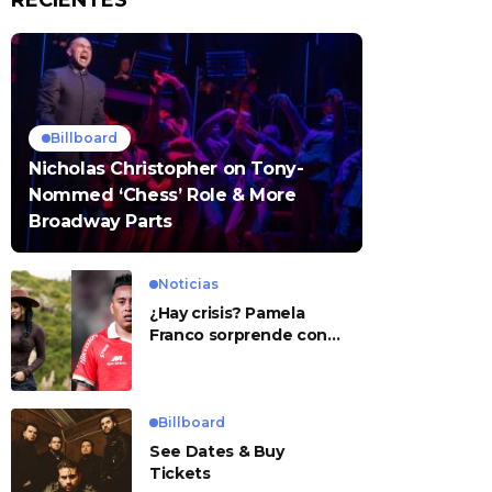
RECIENTES
Billboard
Nicholas Christopher on Tony-
Nommed ‘Chess’ Role & More
Broadway Parts
Noticias
¿Hay crisis? Pamela
Franco sorprende con
presunto mensaje para
Cueva
Billboard
See Dates & Buy
Tickets