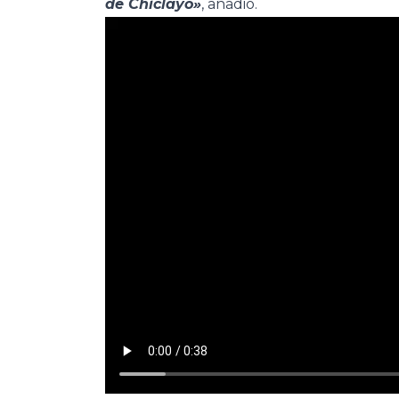
de Chiclayo»
, añadió.