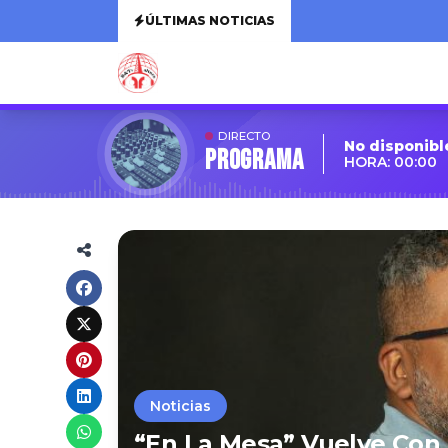
ÚLTIMAS NOTICIAS
DIRECTO
No disponibl
Programa
HORA: 00:00
Noticias
“En La Mesa” Vuelve Co