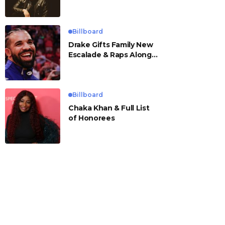
Billboard
Drake Gifts Family New
Escalade & Raps Along
to ‘Janice STFU’
Billboard
Chaka Khan & Full List
of Honorees