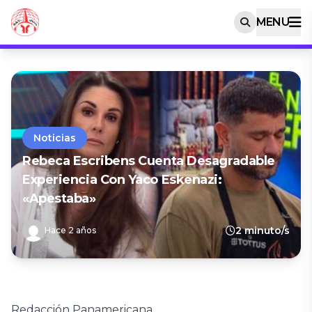
MENU
Noticias
Rebeca Escribens Cuenta Desagradable
Experiencia Con Yaco Eskenazi:
«Apestaba»
2 minuto/s
Hace 2 años
Redacción Panamericana