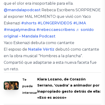
que el olor era insoportable para ella.
@mandalapodcast
Rebeca Escribens SORPRENDE
al exponer MAL MOMENTO que vivió con Yaco
Eskenazi
#shorts
#LONGERVIDEOS
#LIMA
#magalymedina
#rebeccaescribens
♬ sonido
original – Mandala Podcast
Yaco Eskenazi debuta como cantante
El esposo de
Natalie Vértiz
debutó como cantante
en la obra musical “Hombres a la plancha”.
Compartió que adaptarse a esta nueva faceta fue
un reto.
Kiara Lozano, de Corazón
Te
Serrano, ‘cuadra’ a animador por
puede
inapropiado gesto detrás de ella:
interesar
«Eso es acoso»