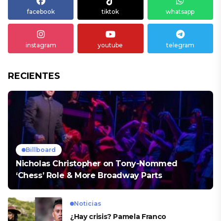
facebook
tiktok
whatsapp
instagram
youtube
telegram
RECIENTES
Billboard
Nicholas Christopher on Tony-Nommed
‘Chess’ Role & More Broadway Parts
Noticias
¿Hay crisis? Pamela Franco