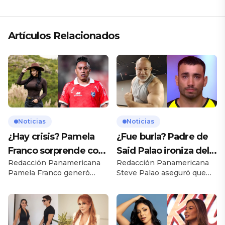
Artículos Relacionados
Noticias
Noticias
¿Hay crisis? Pamela
¿Fue burla? Padre de
Franco sorprende con
Said Palao ironiza del
Redacción Panamericana
Redacción Panamericana
presunto mensaje
ampay de su hijo en
Pamela Franco generó
Steve Palao aseguró que
para Cueva
yate
preocupación entre sus
Said Palao y Alejandra
seguidores tras compartir
Baigorria atraviesan un
un reflexivo mensaje sobre
mejor momento en su
el amor y las decepciones,
relación, defendió que sus
publicación que apareció
problemas se resuelvan en