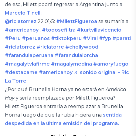
de eso, Milett podrá regresar a Argentina junto a
Marcelo Tinelli
.
@riclatorrez
22.01/5:
#MilettFigueroa
se sumaría a
#americahoy
.
#todosefiltra
#kurtvillavicencio
#Peru
#peruanos
#tiktokperu
#Viral
#fyp
#parati
#riclatorrez
#riclatorre
#chollywood
#farandulaperuana
#farandulalorcha
#magalytvlafirme
#magalymedina
#amoryfuego
#destacame
#americahoy
♬ sonido original – Ric
La Torre
¿Por qué Brunella Horna ya no estará en
América
Hoy
y sería reemplazada por Milett Figueroa?
Milett Figueroa entraría a reemplazar a Brunella
Horna luego de que la rubia hiciera una
sentida
despedida en la última emisión del programa.