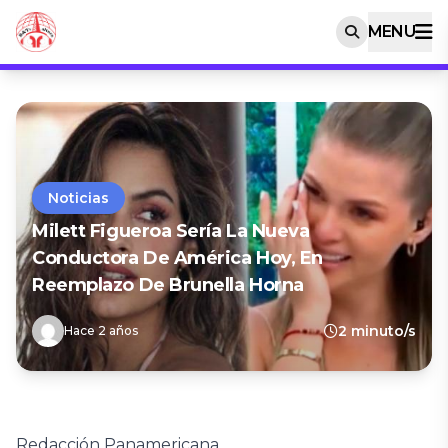
MENU
Noticias
Milett Figueroa Sería La Nueva
Conductora De América Hoy, En
Reemplazo De Brunella Horna
2 minuto/s
Hace 2 años
Redacción Panamericana