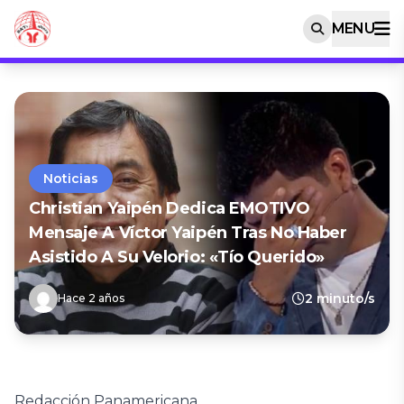
MENU
Noticias
Christian Yaipén Dedica EMOTIVO
Mensaje A Víctor Yaipén Tras No Haber
Asistido A Su Velorio: «Tío Querido»
2 minuto/s
Hace 2 años
Redacción Panamericana