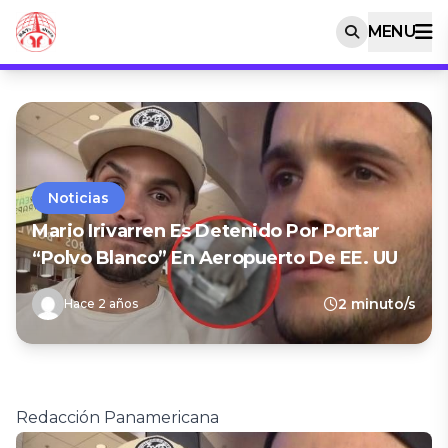
MENU
Noticias
Mario Irivarren Es Detenido Por Portar
“polvo Blanco” En Aeropuerto De EE. UU
2 minuto/s
Hace 2 años
Redacción Panamericana