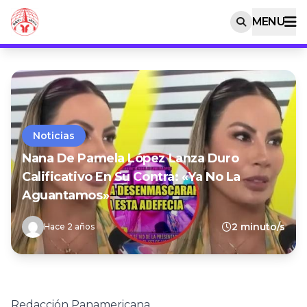
MENU
Noticias
Nana De Pamela López Lanza Duro
Calificativo En Su Contra: «Ya No La
Aguantamos»
2 minuto/s
Hace 2 años
Redacción Panamericana