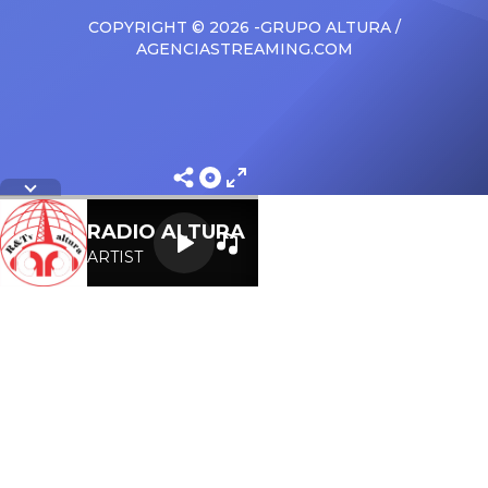
COPYRIGHT © 2026 -GRUPO ALTURA /
AGENCIASTREAMING.COM
Letra
RADIO ALTURA
ARTIST