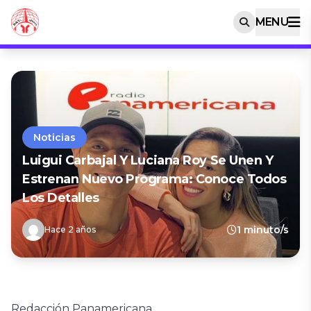
MENU
Noticias
Luigui Carbajal Y Luciana Roy Se Unen Y
Estrenan Nuevo Programa: Conoce Todos
Los Detalles
1 minuto/s
Hace 2 años
Redacción Panamericana