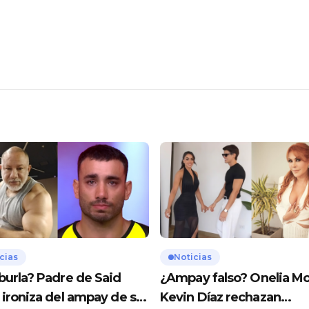
cias
Noticias
burla? Padre de Said
¿Ampay falso? Onelia Mo
 ironiza del ampay de su
Kevin Díaz rechazan