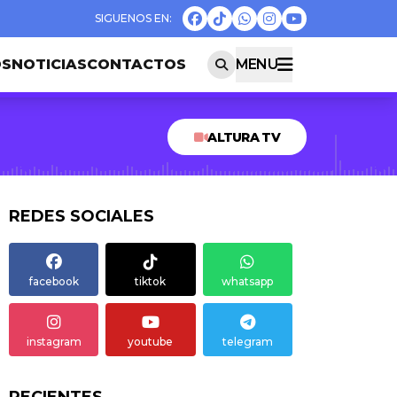
OS
NOTICIAS
CONTACTOS
MENU
ALTURA TV
REDES SOCIALES
facebook
tiktok
whatsapp
instagram
youtube
telegram