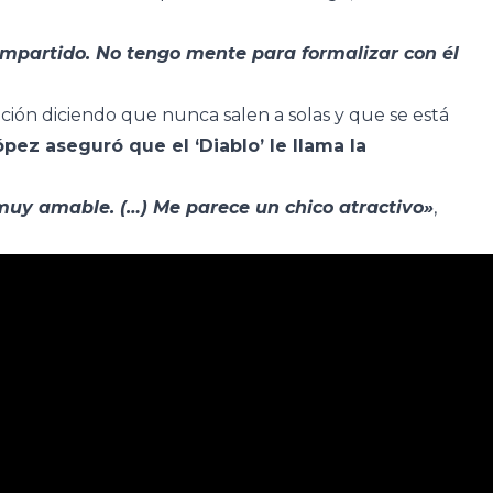
mpartido. No tengo mente para formalizar con él
.
ción diciendo que nunca salen a solas y que se está
ópez aseguró que el ‘Diablo’ le llama la
muy amable. (…) Me parece un chico atractivo»
,
.