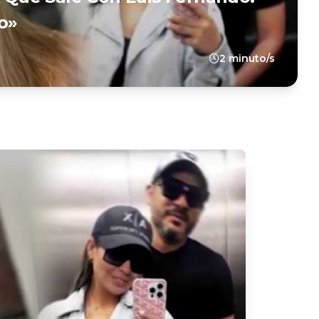
o»
2 minuto/s