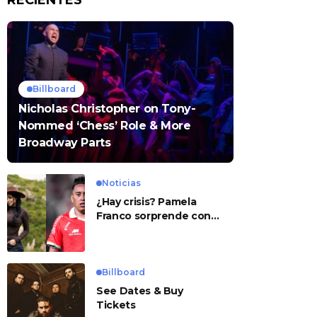
RECIENTES
Billboard
Nicholas Christopher on Tony-
Nommed ‘Chess’ Role & More
Broadway Parts
Noticias
¿Hay crisis? Pamela
Franco sorprende con
presunto mensaje para
Cueva
Billboard
See Dates & Buy
Tickets