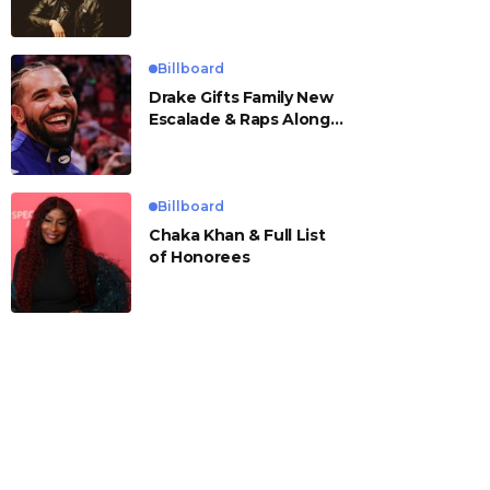
Billboard
Drake Gifts Family New
Escalade & Raps Along
to ‘Janice STFU’
Billboard
Chaka Khan & Full List
of Honorees