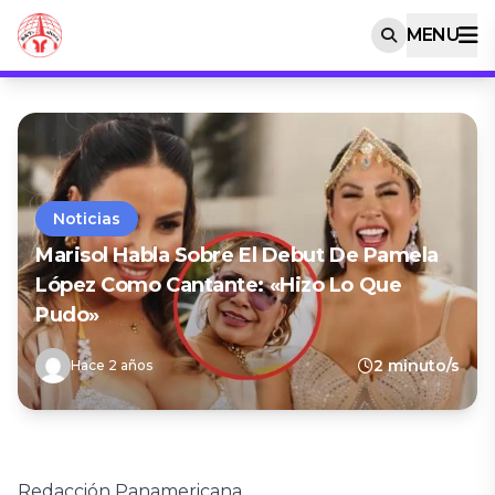
MENU
Noticias
Marisol Habla Sobre El Debut De Pamela
López Como Cantante: «Hizo Lo Que
Pudo»
2 minuto/s
Hace 2 años
Redacción Panamericana