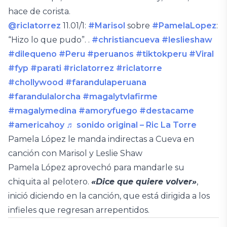
hace de corista.
@riclatorrez
11.01/1:
#Marisol
sobre
#PamelaLopez
:
“Hizo lo que pudo”. .
#christiancueva
#leslieshaw
#dilequeno
#Peru
#peruanos
#tiktokperu
#Viral
#fyp
#parati
#riclatorrez
#riclatorre
#chollywood
#farandulaperuana
#farandulalorcha
#magalytvlafirme
#magalymedina
#amoryfuego
#destacame
#americahoy
♬ sonido original – Ric La Torre
Pamela López le manda indirectas a Cueva en
canción con Marisol y Leslie Shaw
Pamela López aprovechó para mandarle su
chiquita al pelotero.
«Dice que quiere volver»
,
inició diciendo en la canción, que está dirigida a los
infieles que regresan arrepentidos.