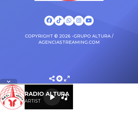
COPYRIGHT © 2026 -GRUPO ALTURA /
AGENCIASTREAMING.COM
Letra
RADIO ALTURA
ARTIST