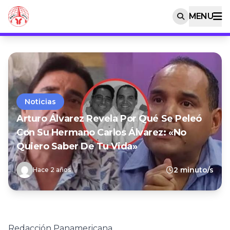
MENU
Noticias
Arturo Álvarez Revela Por Qué Se Peleó
Con Su Hermano Carlos Álvarez: «No
Quiero Saber De Tu Vida»
2 minuto/s
Hace 2 años
Redacción Panamericana