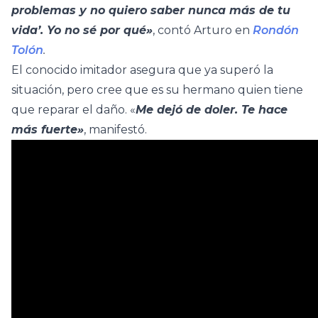
problemas y no quiero saber nunca más de tu
vida’. Yo no sé por qué»
, contó Arturo en
Rondón
Tolón
.
El conocido imitador asegura que ya superó la
situación, pero cree que es su hermano quien tiene
que reparar el daño. «
Me dejó de doler. Te hace
más fuerte»
, manifestó.