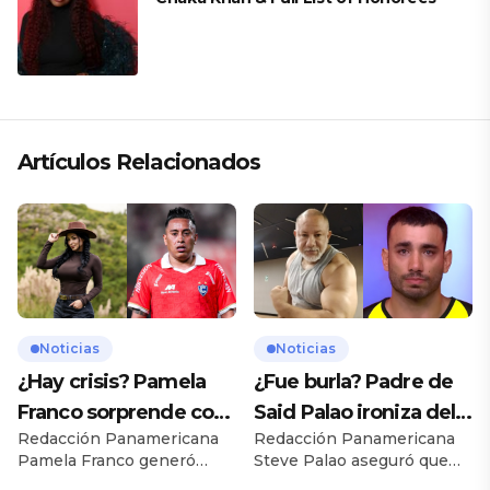
Artículos Relacionados
Noticias
Noticias
¿Hay crisis? Pamela
¿Fue burla? Padre de
Franco sorprende con
Said Palao ironiza del
Redacción Panamericana
Redacción Panamericana
presunto mensaje
ampay de su hijo en
Pamela Franco generó
Steve Palao aseguró que
para Cueva
yate
preocupación entre sus
Said Palao y Alejandra