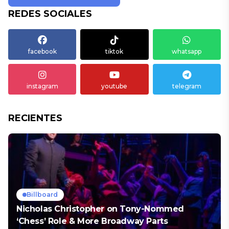
REDES SOCIALES
facebook
tiktok
whatsapp
instagram
youtube
telegram
RECIENTES
Billboard
Nicholas Christopher on Tony-Nommed
‘Chess’ Role & More Broadway Parts