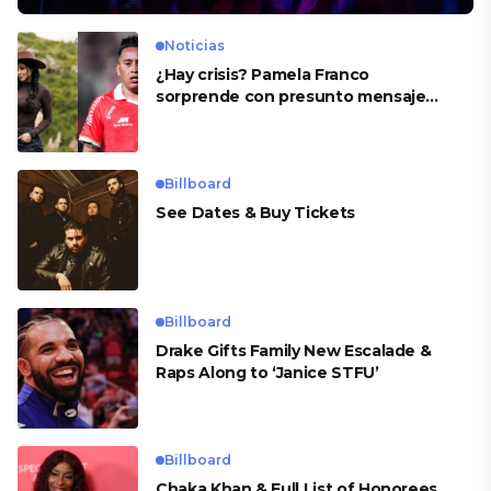
Noticias
¿Hay crisis? Pamela Franco
sorprende con presunto mensaje
para Cueva
Billboard
See Dates & Buy Tickets
Billboard
Drake Gifts Family New Escalade &
Raps Along to ‘Janice STFU’
Billboard
Chaka Khan & Full List of Honorees