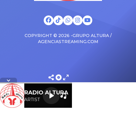
COPYRIGHT © 2026 -GRUPO ALTURA /
AGENCIASTREAMING.COM
Letra
RADIO ALTURA
ARTIST