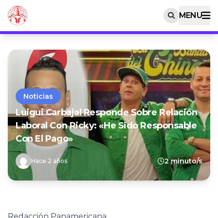
MENU
Noticias
Luigui Carbajal Responde Sobre Relación
Laboral Con Ricky: «He Sido Responsable
Con El Pago»
2 minuto/s
Hace 2 años
Redacción Panamericana