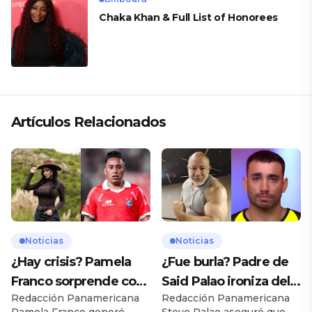
Chaka Khan & Full List of Honorees
Artículos Relacionados
Noticias
Noticias
¿Hay crisis? Pamela
¿Fue burla? Padre de
Franco sorprende con
Said Palao ironiza del
Redacción Panamericana
Redacción Panamericana
presunto mensaje
ampay de su hijo en
Pamela Franco generó
Steve Palao aseguró que