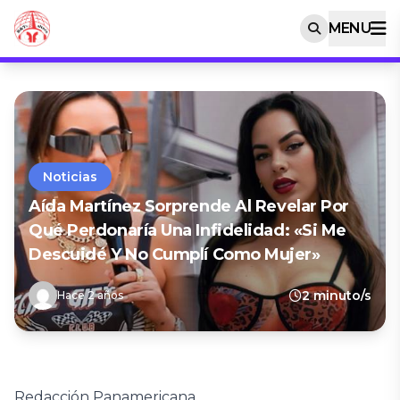
MENU
Noticias
Aída Martínez Sorprende Al Revelar Por
Qué Perdonaría Una Infidelidad: «Si Me
Descuidé Y No Cumplí Como Mujer»
2 minuto/s
Hace 2 años
Redacción Panamericana