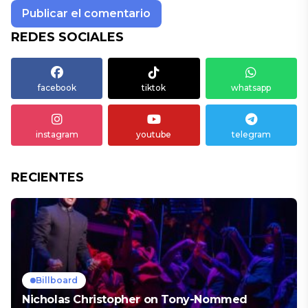
REDES SOCIALES
facebook
tiktok
whatsapp
instagram
youtube
telegram
RECIENTES
Billboard
Nicholas Christopher on Tony-Nommed