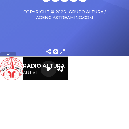
COPYRIGHT © 2026 -GRUPO ALTURA /
AGENCIASTREAMING.COM
Letra
RADIO ALTURA
ARTIST