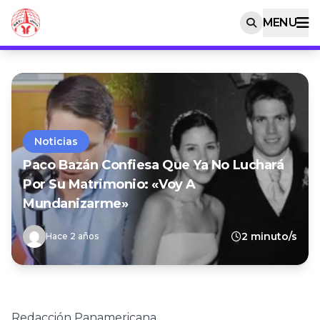
MENU
Noticias
Paco Bazán Confiesa Que Ya No Luchará
Por Su Matrimonio: «Voy A
Mundanizarme»
2 minuto/s
Hace 2 años
Redacción Panamericana