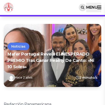
MENU
Noticias
Mafer Portugal Revela El INESPERADO
PREMIO Tras Ganar Reality De Canto: «Ni
10 Soles»
2 minuto/s
Hace 2 años
Redacción Panamericana