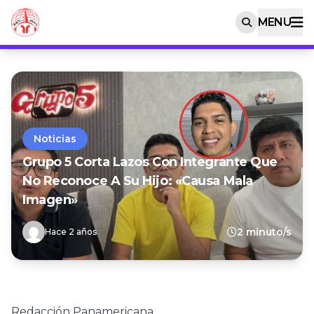
MENU
Noticias
Grupo 5 Corta Lazos Con Integrante Que
No Reconoce A Su Hijo: «Causa Mala
Imagen»
2 minuto/s
Hace 2 años
Redacción Panamericana