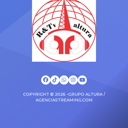
venezolano. Onelia Molina
intentando resolver sus
y Kevin Díaz decidieron
problemas familiares de
responder públicamente
manera más madura y
luego de las imágenes
tranquila La cantante
difundidas en el programa
Pamela Franco volvió a
“Magaly TV: La Firme”,
pronunciarse sobre la
donde se insinuó que
complicada situación legal
ambos habrían pasado la
que enfrenta su actual
[…]
pareja, Christian […]
COPYRIGHT © 2026 -GRUPO ALTURA /
AGENCIASTREAMING.COM