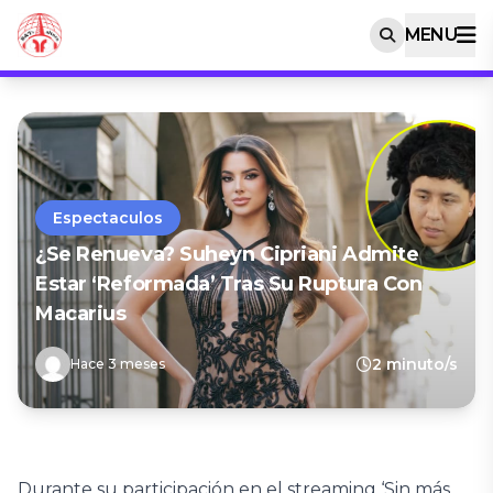
MENU
Espectaculos
¿Se Renueva? Suheyn Cipriani Admite
Estar ‘reformada’ Tras Su Ruptura Con
Macarius
2 minuto/s
Hace 3 meses
Durante su participación en el streaming ‘Sin más