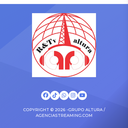
enfrenta su actual pareja,
ambos fueran captados
Cueva
EEG
Christian Cueva, con
juntos por las cámaras de
Pamela López, madre de
Magaly TV: La Firme. Las
sus tres hijos. Aunque en
imágenes difundidas por el
varias ocasiones ambas
espacio televisivo
protagonizaron
mostraron a la integrante
enfrentamientos
de Esto es guerra
mediáticos, esta vez la
ingresando al
artista dejó de lado las
departamento del modelo
diferencias y priorizó el
venezolano durante la
bienestar de los menores.
noche y […]
Te puede interesar ¿Nuevo
[…]
COPYRIGHT © 2026 -GRUPO ALTURA /
AGENCIASTREAMING.COM