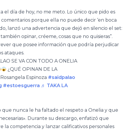
ta el día de hoy, no me meto. Lo único que pido es
s comentarios porque ella no puede decir ‘en boca
do, lanzó una advertencia que dejó en silencio el set:
también opinar, créeme, cosas que no quisieras”.
trever que posee información que podría perjudicar
os ataques.
ALAO SE VA CON TODO A ONELIA
¿QUÉ OPINAN DE LA
osangela Espinoza
#saidpalao
g
#estoesguerra
♬ TAKA LA
ó que nunca le ha faltado el respeto a Onelia y que
necesarias». Durante su descargo, enfatizó que
e la competencia y lanzar calificativos personales