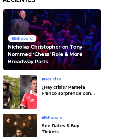
RECIENTES
Billboard
Nicholas Christopher on Tony-
Nommed ‘Chess’ Role & More
Broadway Parts
Noticias
¿Hay crisis? Pamela
Franco sorprende con
presunto mensaje para
Cueva
Billboard
See Dates & Buy
Tickets