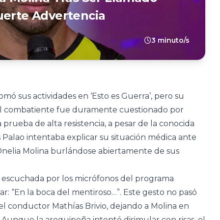
uerte Advertencia
3 minuto/s
tomó sus actividades en ‘Esto es Guerra’, pero su
 El combatiente fue duramente cuestionado por
prueba de alta resistencia, a pesar de la conocida
s Palao intentaba explicar su situación médica ante
 Onelia Molina burlándose abiertamente de sus
e escuchada por los micrófonos del programa
r: “En la boca del mentiroso…”. Este gesto no pasó
el conductor Mathías Brivio, dejando a Molina en
Aunque la arequipeña intentó disimular con risas, el