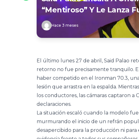
“mentiroso” Y Le Lanza F
Hace 3 meses
El último lunes 27 de abril, Said Palao re
retorno no fue precisamente tranquilo.
haber competido en el Ironman 70.3, una 
lesión que arrastra en la espalda. Mientra
los conductores, las cámaras captaron a
declaraciones.
La situación escaló cuando la modelo fu
murmurando el inicio de un refrán popula
desapercibido para la producción ni para 
evidencia frente a todos sus compañeros. 