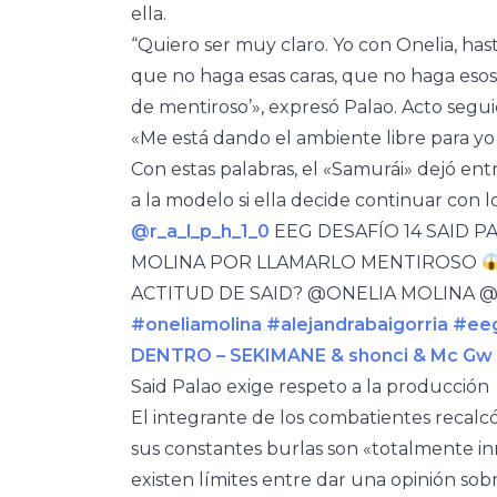
ella.
“Quiero ser muy claro. Yo con Onelia, has
que no haga esas caras, que no haga eso
de mentiroso’», expresó Palao. Acto segui
«Me está dando el ambiente libre para yo 
Con estas palabras, el «Samurái» dejó en
a la modelo si ella decide continuar con l
@r_a_l_p_h_1_0
EEG DESAFÍO 14 SAID P
MOLINA POR LLAMARLO MENTIROSO
ACTITUD DE SAID? @ONELIA MOLINA @R
#oneliamolina
#alejandrabaigorria
#ee
DENTRO – SEKIMANE & shonci & Mc Gw
Said Palao exige respeto a la producción
El integrante de los combatientes recalc
sus constantes burlas son «totalmente in
existen límites entre dar una opinión sobr