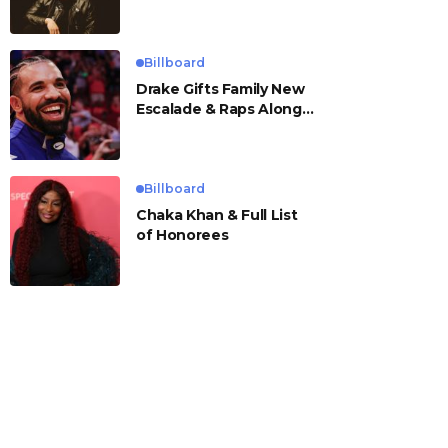
Billboard
Drake Gifts Family New
Escalade & Raps Along
to ‘Janice STFU’
Billboard
Chaka Khan & Full List
of Honorees