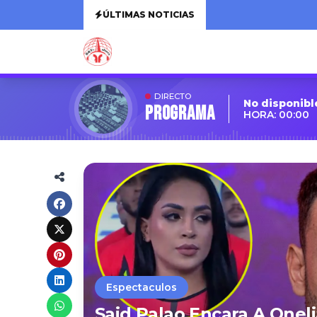
ÚLTIMAS NOTICIAS
DIRECTO
No disponibl
Programa
HORA: 00:00
Espectaculos
Said Palao Encara A Onel