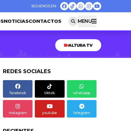
OS
NOTICIAS
CONTACTOS
MENU
ALTURA TV
REDES SOCIALES
facebook
tiktok
whatsapp
instagram
youtube
telegram