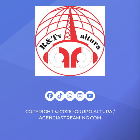
Pamela López, madre de
Magaly TV: La Firme. Las
sus tres hijos. Aunque en
imágenes difundidas por el
varias ocasiones ambas
espacio televisivo
protagonizaron
mostraron a la integrante
enfrentamientos
de Esto es guerra
mediáticos, esta vez la
ingresando al
artista dejó de lado las
departamento del modelo
diferencias y priorizó el
venezolano durante la
bienestar de los menores.
noche y […]
Te puede interesar ¿Nuevo
[…]
COPYRIGHT © 2026 -GRUPO ALTURA /
AGENCIASTREAMING.COM