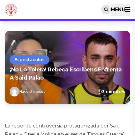
MENU
Espectaculos
¡No Lo Tolera! Rebeca Escribens Enfrenta
A Said Palao
3 minuto/s
Hace 3 meses
La reciente controversia protagonizada por Said
Palao y Onelia Molina en el set de ‘Esto es Guerra’