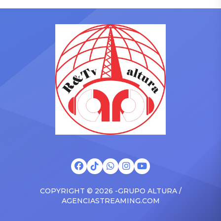
enfrenta su actual pareja,
ambos fueran captados
Cueva
EEG
Christian Cueva, con
juntos por las cámaras de
Pamela López, madre de
Magaly TV: La Firme. Las
sus tres hijos. Aunque en
imágenes difundidas por el
varias ocasiones ambas
espacio televisivo
protagonizaron
mostraron a la integrante
enfrentamientos
de Esto es guerra
mediáticos, esta vez la
ingresando al
artista dejó de lado las
departamento del modelo
diferencias y priorizó el
venezolano durante la
bienestar de los menores.
noche y […]
Te puede interesar ¿Nuevo
[…]
COPYRIGHT © 2026 -GRUPO ALTURA /
AGENCIASTREAMING.COM