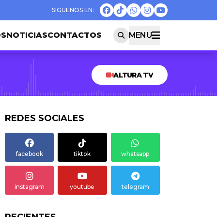
OS
NOTICIAS
CONTACTOS
MENU
ALTURA TV
REDES SOCIALES
facebook
tiktok
whatsapp
instagram
youtube
telegram