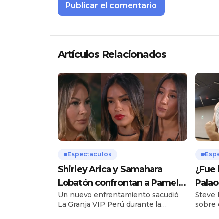
Artículos Relacionados
Espectaculos
Esp
Shirley Arica y Samahara
¿Fue 
Lobatón confrontan a Pamela
Palao
Un nuevo enfrentamiento sacudió
Steve 
López tras amenazar a Pati
hijo 
La Granja VIP Perú durante la
sobre 
Lorena en «La Granja Vip»
reciente jornada de nominaciones,
sentim