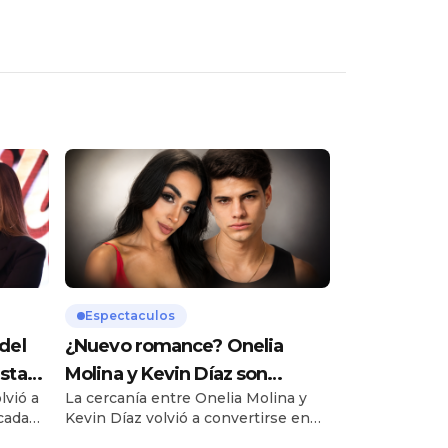
Espectaculos
del
¿Nuevo romance? Onelia
sta
Molina y Kevin Díaz son
lvió a
La cercanía entre Onelia Molina y
ampayados juntos antes del
cada
Kevin Díaz volvió a convertirse en
apasionado beso en EEG
u
tema de conversación luego de que