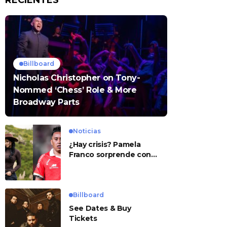
RECIENTES
Billboard
Nicholas Christopher on Tony-
Nommed ‘Chess’ Role & More
Broadway Parts
Noticias
¿Hay crisis? Pamela
Franco sorprende con
presunto mensaje para
Cueva
Billboard
See Dates & Buy
Tickets