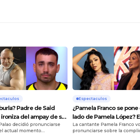
ectaculos
Espectaculos
burla? Padre de Said
¿Pamela Franco se pone 
 ironiza del ampay de su
lado de Pamela López? E
Palao decidió pronunciarse
La cantante Pamela Franco vo
en yate
es su inesperada opinión
el actual momento
pronunciarse sobre la compli
sobre los hijos de Cueva
ental que atraviesan su hijo,
situación legal que enfrenta s