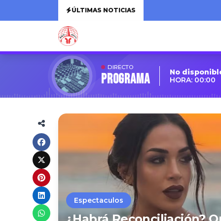
ÚLTIMAS NOTICIAS
DIRECTO
No disponibl
Programa
HORA: 00:00
Espectaculos
¿Habrá Reconciliación? O