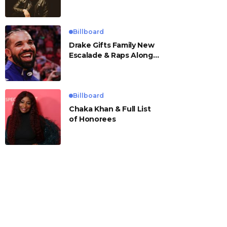
Billboard
Drake Gifts Family New
Escalade & Raps Along
to ‘Janice STFU’
Billboard
Chaka Khan & Full List
of Honorees