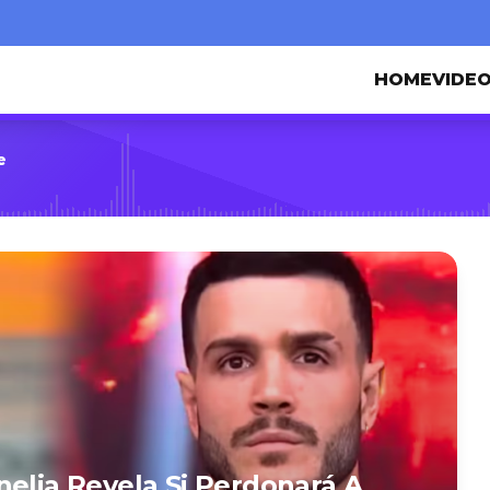
HOME
VIDE
e
nelia Revela Si Perdonará A