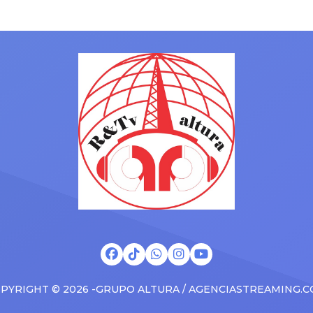
lao, y Alejandra Baigorria,
actual pareja, Christian Cueva
de la polémica generada por el
Pamela López, madre de sus 
ado episodio del yate en
hijos. Aunque en varias ocasi
ina. Aunque evitó profundizar
ambas protagonizaron
lles de la relación, dejó
enfrentamientos mediáticos, 
er que la pareja ya habría
vez la artista dejó de lado las
do los problemas y atraviesa
diferencias y priorizó el bien
apa más tranquila. […]
los menores. Te puede intere
¿Nuevo […]
PYRIGHT © 2026 -GRUPO ALTURA / AGENCIASTREAMING.