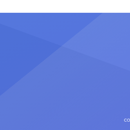
donde Pamela López terminó
Said Pa
convirtiéndose en una de las
luego 
participantes más cuestionadas de
record
la noche. La aún esposa de Christian
Argent
Cueva recibió fuertes críticas por
en deta
parte del equipo conocido como
entrev
“Las Víboras”, luego de la polémica
supera
discusión que protagonizó días atrás
una et
[…]
CO