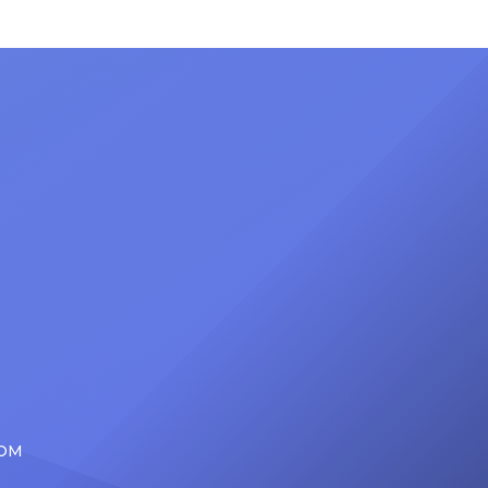
, con
ambos fueran captados juntos por
tres
las cámaras de Magaly TV: La Firme.
ones
Las imágenes difundidas por el
espacio televisivo mostraron a la
esta
integrante de Esto es guerra
ingresando al departamento del
estar de
modelo venezolano durante la
sar
noche y […]
COM