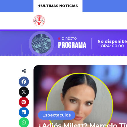
ÚLTIMAS NOTICIAS
DIRECTO
No disponibl
Programa
HORA: 00:00
Espectaculos
¿Adiós Milett? Marcelo Ti