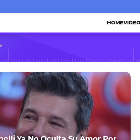
HOME
VIDE
e
nelli Ya No Oculta Su Amor Por