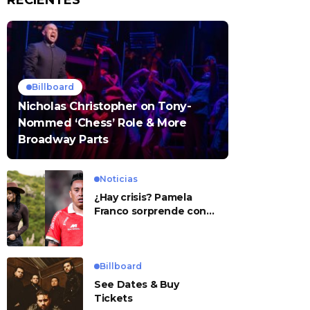
RECIENTES
Billboard
Nicholas Christopher on Tony-
Nommed ‘Chess’ Role & More
Broadway Parts
Noticias
¿Hay crisis? Pamela
Franco sorprende con
presunto mensaje para
Cueva
Billboard
See Dates & Buy
Tickets