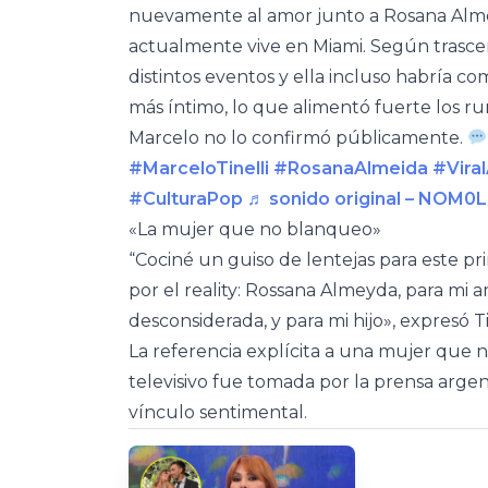
nuevamente al amor junto a Rosana Alm
actualmente vive en Miami. Según trascen
distintos eventos y ella incluso habría 
más íntimo, lo que alimentó fuerte los 
Marcelo no lo confirmó públicamente.
#MarceloTinelli
#RosanaAlmeida
#Vira
#CulturaPop
♬ sonido original – NOM0
«La mujer que no blanqueo»
“Cociné un guiso de lentejas para este pr
por el reality: Rossana Almeyda, para m
desconsiderada, y para mi hijo», expresó Ti
La referencia explícita a una mujer que
televisivo fue tomada por la prensa arge
vínculo sentimental.