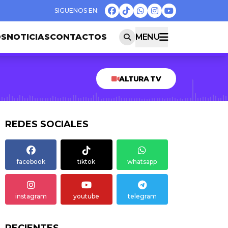
OS
NOTICIAS
CONTACTOS
MENU
ALTURA TV
REDES SOCIALES
facebook
tiktok
whatsapp
instagram
youtube
telegram