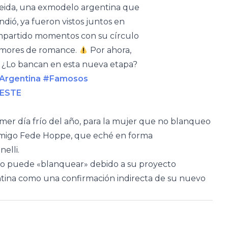
eida, una exmodelo argentina que
dió, ya fueron vistos juntos en
compartido momentos con su círculo
rumores de romance.
Por ahora,
¿Lo bancan en esta nueva etapa?
lArgentina
#Famosos
LESTE
imer día frío del año, para la mujer que no blanqueo
i amigo Fede Hoppe, que eché en forma
nelli.
 no puede «blanquear» debido a su proyecto
ntina como una confirmación indirecta de su nuevo