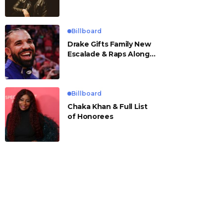
Billboard
Drake Gifts Family New
Escalade & Raps Along
to ‘Janice STFU’
Billboard
Chaka Khan & Full List
of Honorees