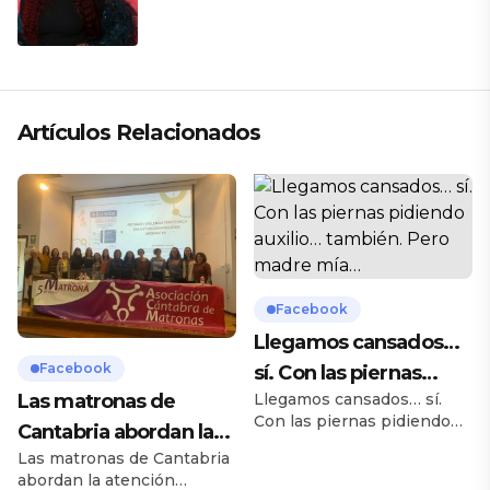
Artículos Relacionados
Facebook
Llegamos cansados…
Facebook
sí. Con las piernas
Las matronas de
Llegamos cansados… sí.
pidiendo auxilio…
Con las piernas pidiendo
Cantabria abordan la
también. Pero madre
auxilio… también. Pero
Las matronas de Cantabria
atención obstétrica a
mía…
madre mía lo que nos
abordan la atención
hemos reído en el Precio