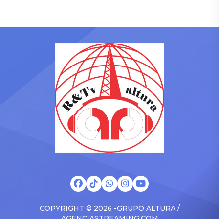
Cartes Source
Trabajo, constancia y un
gran grupo que han
demostrado estar
preparados para competir
entre los mejores.
¡Disfrutadlo como merece!
Y también felicitar al
Racing por su ascenso a
Primera División. La afición
verdiblanca […]
COPYRIGHT © 2026 -GRUPO ALTURA /
AGENCIASTREAMING.COM