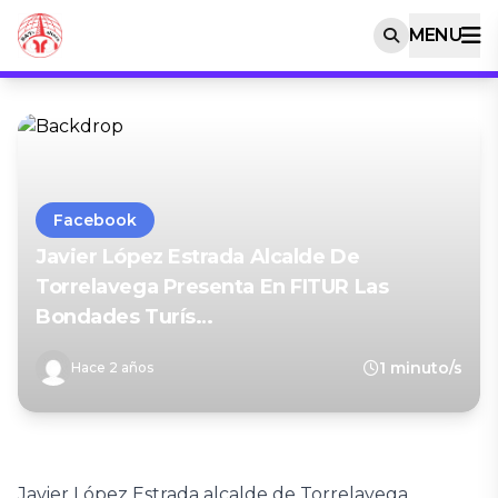
MENU
Facebook
Javier López Estrada Alcalde De
Torrelavega Presenta En FITUR Las
Bondades Turís…
1 minuto/s
Hace 2 años
Javier López Estrada alcalde de Torrelavega