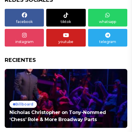
REDES SOCIALES
facebook
tiktok
whatsapp
instagram
youtube
telegram
RECIENTES
Billboard
Nicholas Christopher on Tony-Nommed
‘Chess’ Role & More Broadway Parts