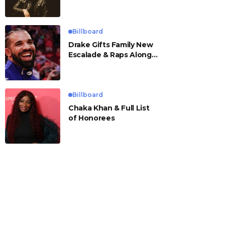
Billboard
Drake Gifts Family New
Escalade & Raps Along
to ‘Janice STFU’
Billboard
Chaka Khan & Full List
of Honorees