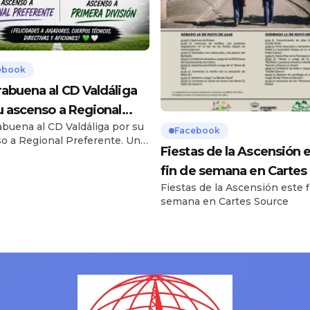
ebook
abuena al CD Valdáliga
u ascenso a Regional
buena al CD Valdáliga por su
rente. Una temporada …
Facebook
o a Regional Preferente. Una
Fiestas de la Ascensión 
ada espectacular que tiene
ompensa con el salto de
fin de semana en Cartes
ría. Trabajo, constancia y un
Fiestas de la Ascensión este f
rupo que han demostrado
semana en Cartes Source
preparados para competir
los mejores. ¡Disfrutadlo como
! Y también felicitar al Racing
 ascenso a Primera División.
ión verdiblanca […]