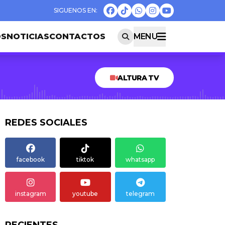
OS
NOTICIAS
CONTACTOS
MENU
ALTURA TV
REDES SOCIALES
facebook
tiktok
whatsapp
instagram
youtube
telegram