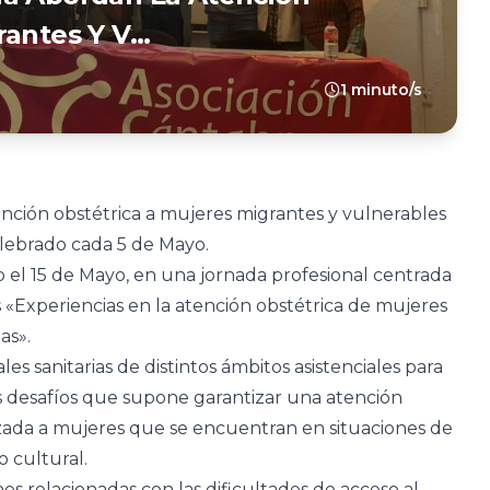
rantes Y V…
1 minuto/s
nción obstétrica a mujeres migrantes y vulnerables
elebrado cada 5 de Mayo.
 el 15 de Mayo, en una jornada profesional centrada
las «Experiencias en la atención obstétrica de mujeres
as».
s sanitarias de distintos ámbitos asistenciales para
os desafíos que supone garantizar una atención
izada a mujeres que se encuentran en situaciones de
o cultural.
s relacionadas con las dificultades de acceso al