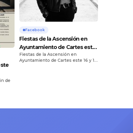
Facebook
Fiestas de la Ascensión en
Ayuntamiento de Cartes este
Fiestas de la Ascensión en
16 y 17 de Mayo, Cristina…
Ayuntamiento de Cartes este 16 y 17
este
de Mayo, Cristina nos cuenta todo ,
puedes escuchar el audio en el
primer comentario. Source
in de