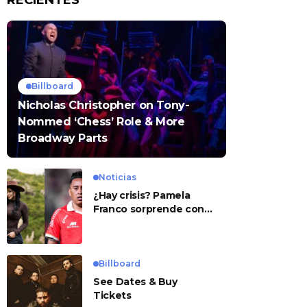
RECIENTES
Billboard
Nicholas Christopher on Tony-
Nommed ‘Chess’ Role & More
Broadway Parts
Noticias
¿Hay crisis? Pamela
Franco sorprende con
presunto mensaje para
Cueva
Billboard
See Dates & Buy
Tickets