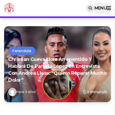
MENU
Farandula
Christian Cueva Llora Arrepentido Y
Hablará De Pamela López En Entrevista
Con Andrea Llosa: “Quiero Reparar Mucho
Dolor”
2 minuto/s
Hace 2 años