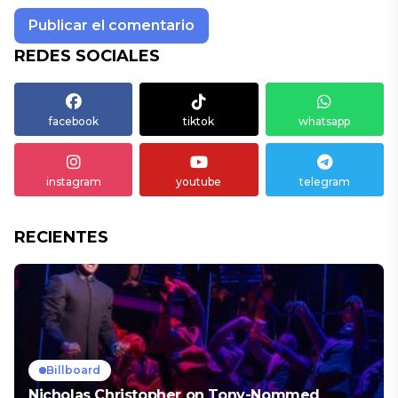
REDES SOCIALES
facebook
tiktok
whatsapp
instagram
youtube
telegram
RECIENTES
Billboard
Nicholas Christopher on Tony-Nommed