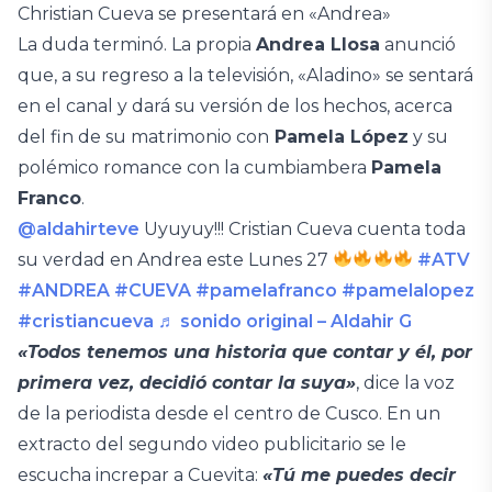
Christian Cueva se presentará en «Andrea»
La duda terminó. La propia
Andrea Llosa
anunció
que, a su regreso a la televisión, «Aladino» se sentará
en el canal y dará su versión de los hechos, acerca
del fin de su matrimonio con
Pamela López
y su
polémico romance con la cumbiambera
Pamela
Franco
.
@aldahirteve
Uyuyuy!!! Cristian Cueva cuenta toda
su verdad en Andrea este Lunes 27
#ATV
#ANDREA
#CUEVA
#pamelafranco
#pamelalopez
#cristiancueva
♬ sonido original – Aldahir G
«Todos tenemos una historia que contar y él, por
primera vez, decidió contar la suya»
, dice la voz
de la periodista desde el centro de Cusco. En un
extracto del segundo video publicitario se le
escucha increpar a Cuevita:
«Tú me puedes decir