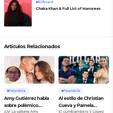
Billboard
Chaka Khan & Full List of Honorees
Artículos Relacionados
Farandula
Farandula
Amy Gutiérrez habla
Al estilo de Christian
sobre polémico
Cueva y Pamela
¡Uy! La salsera Amy
El cumbiambero y López
romance con pareja
Franco, Pamela López