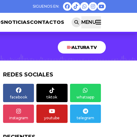
OS
NOTICIAS
CONTACTOS
MENU
ALTURA TV
REDES SOCIALES
facebook
tiktok
whatsapp
instagram
youtube
telegram