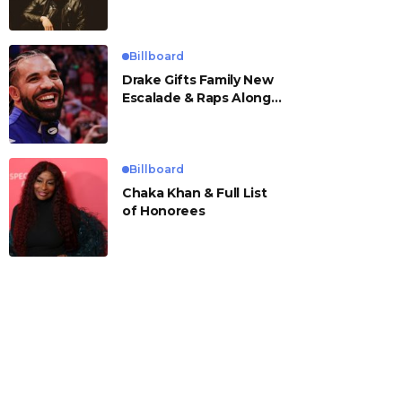
Billboard
Drake Gifts Family New
Escalade & Raps Along
to ‘Janice STFU’
Billboard
Chaka Khan & Full List
of Honorees