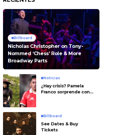
RECIENTES
Billboard
Nicholas Christopher on Tony-
Nommed ‘Chess’ Role & More
Broadway Parts
Noticias
¿Hay crisis? Pamela
Franco sorprende con
presunto mensaje para
Cueva
Billboard
See Dates & Buy
Tickets