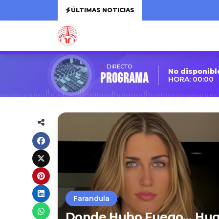
ÚLTIMAS NOTICIAS
DIRECTO
No disponibl
Programa
HORA: 00:00
Farandula
Donde Hubo Fuego… Hug