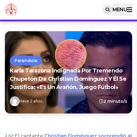
MENU
Farandula
Karla Tarazona Indignada Por Tremendo
Chupetón De Christian Domínguez Y Él Se
Justifica: «Es Un Arañón, Juego Fútbol»
2 minuto/s
Hace 2 años
¡Uy! El cantante
Christian Domínguez sorprendió al