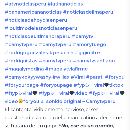
#atvnoticiasperu
#latinanoticias
#panamericananoticias
#noticiasdelimaperu
#noticiasdehoydiaenperu
#loultimodelasnoticiasenperu
#noticiasdeultimahoraperu
#camytv
#camytvperu
#camytvperu
#amoryfuego
#rodrigogonzales
#peluchin
#gigimitre
#rodriguistas
#camytvperu
#camytvsantiago
#magalymedina
#magalytvlafirme
#camykokyywashy
#willax
#Viral
#parati
#foryou
#foryourpage
#foryoupage
#fypシ゚viral
tiktok
#ftypシviral
#fypシ゚viral
video
#fypシ゚viral
video
foryou
♬ sonido original – Camytvperu
El cantante, visiblemente nervioso, al ser
cuestionado sobre aquella marca atinó a decir que
se trataría de un golpe
“No, ese es un arañón,