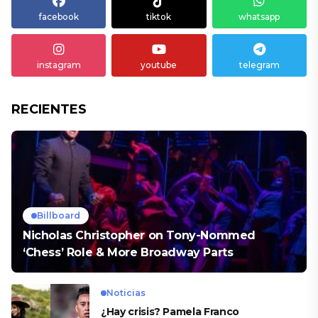
facebook
tiktok
whatsapp
instagram
youtube
telegram
RECIENTES
Billboard
Nicholas Christopher on Tony-Nommed
‘Chess’ Role & More Broadway Parts
Noticias
¿Hay crisis? Pamela Franco