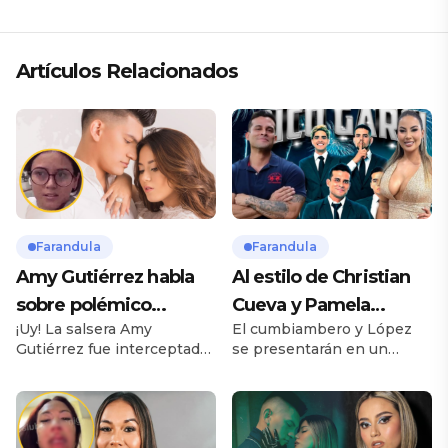
Artículos Relacionados
Farandula
Farandula
Amy Gutiérrez habla
Al estilo de Christian
sobre polémico
Cueva y Pamela
¡Uy! La salsera Amy
El cumbiambero y López
romance con pareja
Franco, Pamela López
Gutiérrez fue interceptada
se presentarán en un
de su ex bailarina
y Christian Domínguez
por las cámaras de “Amor y
importante evento
animarán show del
fuego” y respondió a las
deportivo, tal cual lo hizo
inquietudes. Te puede
Pamela Franco para el
Garcilaso
interesar Dayanita sufre
equipo de Christian Cueva,