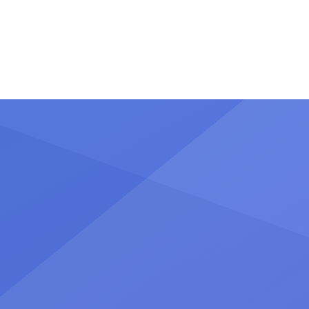
reunido el 15 de Mayo, en una
jornada profesional centrada este
año en el análisis y reflexión sobre
las «Experiencias en la atención
obstétrica […]