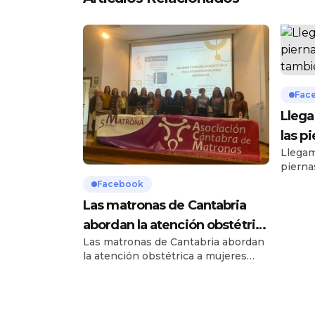
Fac
Llega
las p
Llegam
tamb
pierna
Pero m
Facebook
reído e
Las matronas de Cantabria
mereci
ambien
abordan la atención obstétrica
“no pu
Las matronas de Cantabria abordan
a mujeres migrantes y v…
caract
la atención obstétrica a mujeres
cansad
migrantes y vulnerables en la
pasado
celebración de su día profesional
celebrado cada 5 de Mayo. Las
matronas de Cantabria se han