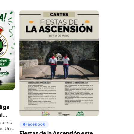
liga
l
por su
ada …
Facebook
e. Una
Fiestas de la Ascensión este