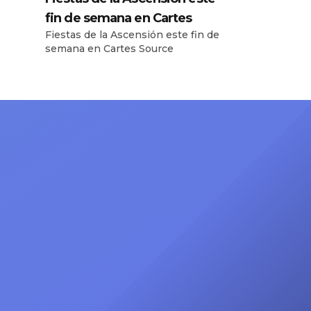
tiene
e
fin de semana en Cartes
 y un
Fiestas de la Ascensión este fin de
do
semana en Cartes Source
ir
lo como
 Racing
sión.