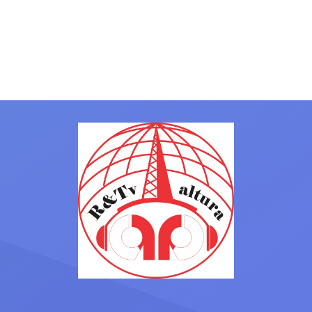
temporada espectacular que 
su recompensa con el salto d
categoría. Trabajo, constancia
gran grupo que han demostra
estar preparados para compet
entre los mejores. ¡Disfrutad
merece! Y también felicitar al
por su ascenso a Primera Divi
La afición verdiblanca […]