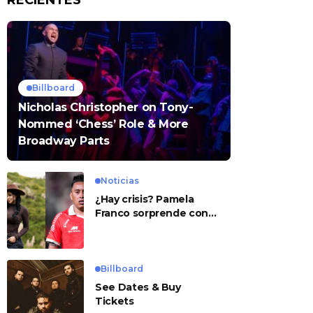
RECIENTES
Billboard
Nicholas Christopher on Tony-
Nommed ‘Chess’ Role & More
Broadway Parts
Noticias
¿Hay crisis? Pamela
Franco sorprende con
presunto mensaje para
Cueva
Billboard
See Dates & Buy
Tickets