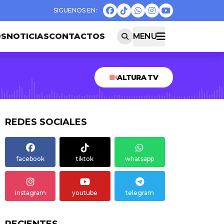
OS
NOTICIAS
CONTACTOS
MENU
ALTURA TV
REDES SOCIALES
facebook
tiktok
whatsapp
instagram
youtube
telegram