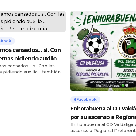
ebook
mos cansados… sí. Con
iernas pidiendo auxilio…
os cansados… sí. Con las
ién. Pero madre mía…
s pidiendo auxilio… también.
adre mía lo que nos hemos
n el Precio Justo. El día
ó la pena de sobra: buen
te, anécdotas para rato y ese
Facebook
edo más pero sigo” que nos
Enhorabuena al CD Valdá
eriza. Si así acabamos de
os, será porque nos lo hemos
por su ascenso a Regiona
 demasiado […]
Enhorabuena al CD Valdáliga 
Preferente. Una tempor
ascenso a Regional Preferent