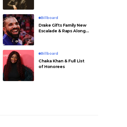
Billboard
Drake Gifts Family New
Escalade & Raps Along
to ‘Janice STFU’
Billboard
Chaka Khan & Full List
of Honorees