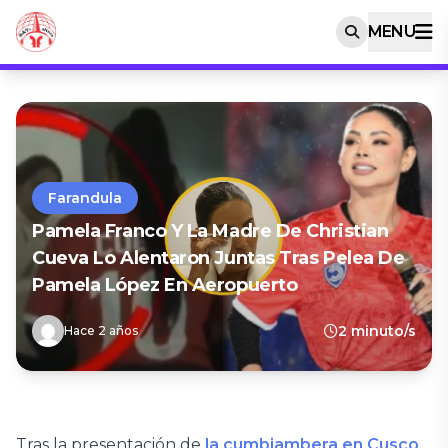
MENU
Farandula
Pamela Franco Y La Madre De Christian
Cueva Lo Alentaron Juntas Tras Pelea De
Pamela López En Aeropuerto
2 minuto/s
Hace 2 años
Tras la presentación de
la cumbiambera en Cusco