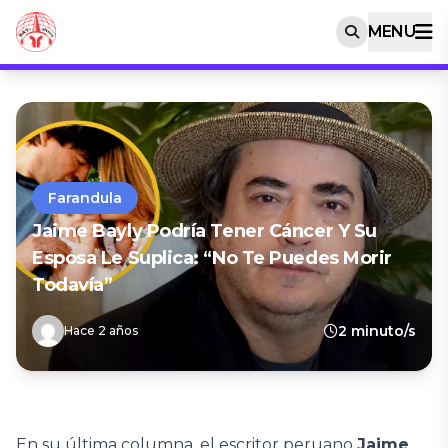
MENU
Farandula
Jaime Bayly Podría Tener Cáncer Y Su
Esposa Le Suplica: “No Te Puedes Morir
Todavía”
2 minuto/s
Hace 2 años
En su última columna, el escritor peruano
Jaime