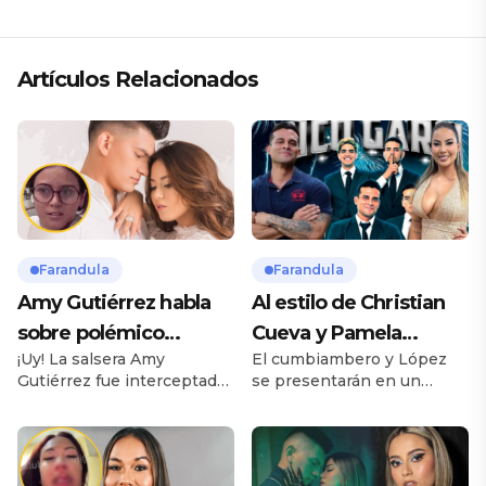
Artículos Relacionados
Farandula
Farandula
Amy Gutiérrez habla
Al estilo de Christian
sobre polémico
Cueva y Pamela
¡Uy! La salsera Amy
El cumbiambero y López
romance con pareja
Franco, Pamela López
Gutiérrez fue interceptada
se presentarán en un
de su ex bailarina
y Christian Domínguez
por las cámaras de “Amor y
importante evento
animarán show del
fuego” y respondió a las
deportivo, tal cual lo hizo
inquietudes. Te puede
Pamela Franco para el
Garcilaso
interesar Dayanita sufre
equipo de Christian Cueva,