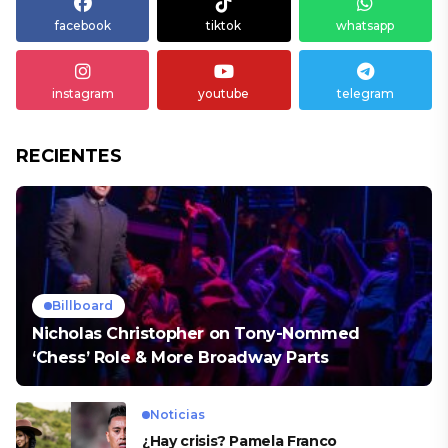
facebook
tiktok
whatsapp
instagram
youtube
telegram
RECIENTES
Billboard
Nicholas Christopher on Tony-Nommed
‘Chess’ Role & More Broadway Parts
Noticias
¿Hay crisis? Pamela Franco