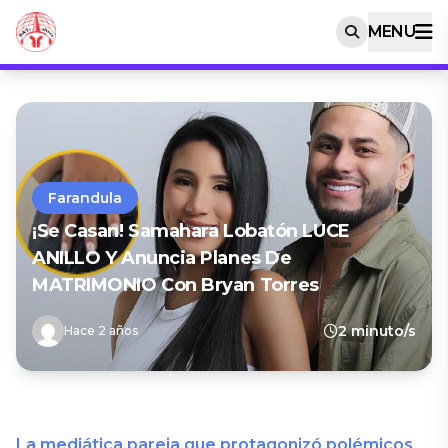
MENU
Farandula
¡Se Casan! Samahara Lobatón LUCE
ANILLO Y Anuncia Planes De
MATRIMONIO Con Bryan Torres
2 minuto/s
Hace 2 años
La mediática pareja que protagonizó polémicos