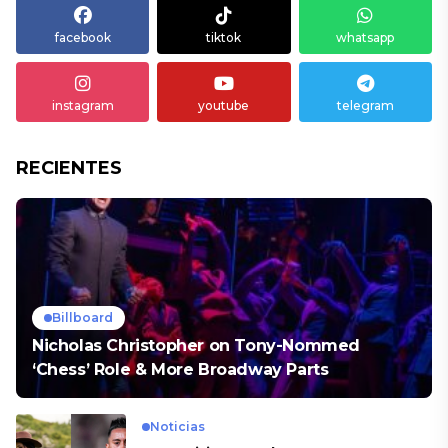
facebook
tiktok
whatsapp
instagram
youtube
telegram
RECIENTES
Billboard
Nicholas Christopher on Tony-Nommed
‘Chess’ Role & More Broadway Parts
Noticias