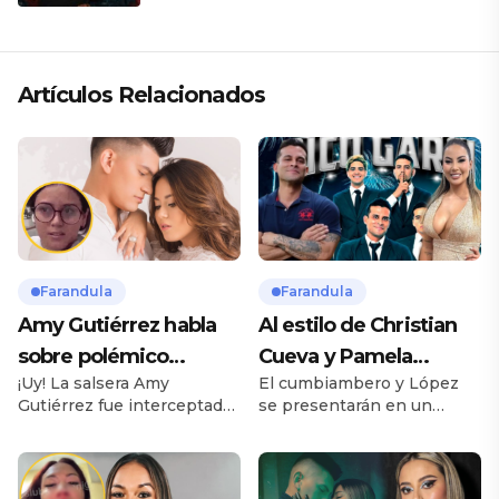
Artículos Relacionados
Farandula
Farandula
Amy Gutiérrez habla
Al estilo de Christian
sobre polémico
Cueva y Pamela
¡Uy! La salsera Amy
El cumbiambero y López
romance con pareja
Franco, Pamela López
Gutiérrez fue interceptada
se presentarán en un
de su ex bailarina
y Christian Domínguez
por las cámaras de “Amor y
importante evento
animarán show del
fuego” y respondió a las
deportivo, tal cual lo hizo
inquietudes. Te puede
Pamela Franco para el
Garcilaso
interesar Dayanita sufre
equipo de Christian Cueva,