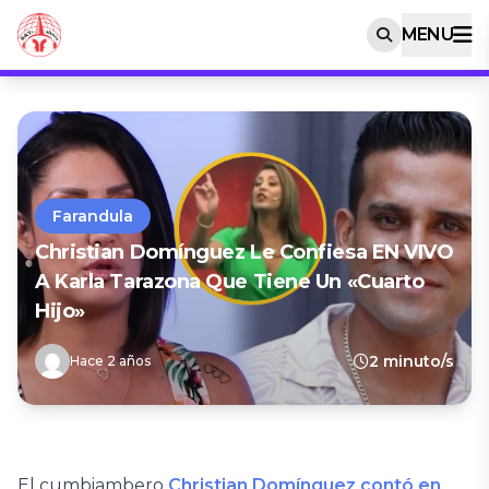
MENU
Farandula
Christian Domínguez Le Confiesa EN VIVO
A Karla Tarazona Que Tiene Un «cuarto
Hijo»
2 minuto/s
Hace 2 años
El cumbiambero
Christian Domínguez contó en