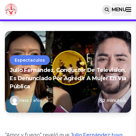
MENU
Espectaculos
Julio Fernández, Conductor De Televisión,
Es Denunciado Por Agredir A Mujer En Vía
Pública
2 minuto/s
Hace 2 años
“Amor y fuego” reveló que
Julio Fernández tuvo