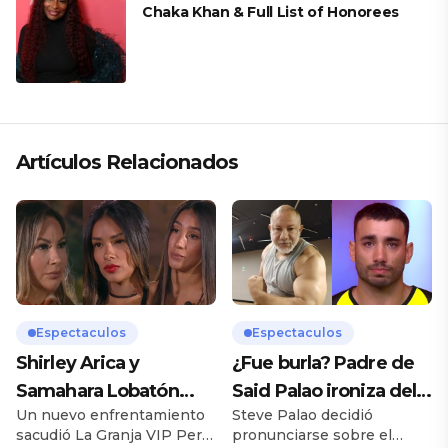
Chaka Khan & Full List of Honorees
Artículos Relacionados
Espectaculos
Espectaculos
Shirley Arica y
¿Fue burla? Padre de
Samahara Lobatón
Said Palao ironiza del
Un nuevo enfrentamiento
Steve Palao decidió
confrontan a Pamela
ampay de su hijo en
sacudió La Granja VIP Perú
pronunciarse sobre el
López tras amenazar a
yate