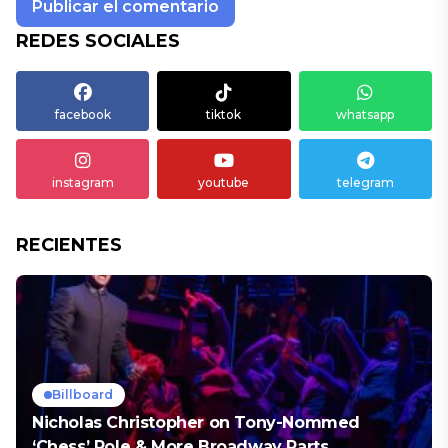
REDES SOCIALES
facebook
tiktok
whatsapp
instagram
youtube
telegram
RECIENTES
Billboard
Nicholas Christopher on Tony-Nommed
‘Chess’ Role & More Broadway Parts