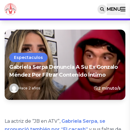
MENU
Espectaculos
Gabriela Serpa Denuncia A Su Ex Gonzalo
Méndez Por Filtrar Contenido Íntimo
2 minuto/s
Hace 2 años
La actriz de “JB en ATV”,
Gabriela Serpa, se
pronunció también por “El cacash”
y sus faltas de